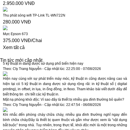
2.950.000 VNĐ
Thu phát sóng wifi TP-Link TL-WN722N
280.000 VNĐ
Mực Epson 673
375.000 VNĐ/Chai
Xem tất cả
Tin tức mới cập nhật
5 kỹ thuật in đang được sử dụng phổ biến hiện nay
Theo: Cty Trang Nguyễn - Cập nhật lúc: 22:25:00 - 07/08/2026
Hiện nay cùng với sự phát triển máy móc, kỹ thuật in cũng được nâng cao và
hiện tại có 5 kỹ thuật in đang được sử dụng rộng rãi: in kỹ thuật số ( digital
printing), in offset, in lụa, in ống đồng, in flexo. Tham khảo bài viết dưới đây để
biết thông tin chi tiết các kỹ thuật in.
Mặt nạ phòng khói độc: Vì sao đây là thiết bị nhiều gia đình thường bỏ quên?
Theo: Cty Trang Nguyễn - Cập nhật lúc: 22:47:54 - 06/08/2026
Khi nhắc đến phòng cháy chữa cháy, nhiều gia đình thường nghĩ ngay đến
bình chữa cháy.Đây là thiết bị quen thuộc và gần như được xem là “vật dụng
bắt buộc” trong nhà. Tuy nhiên, trong thực tế, khói độc mới là một trong những