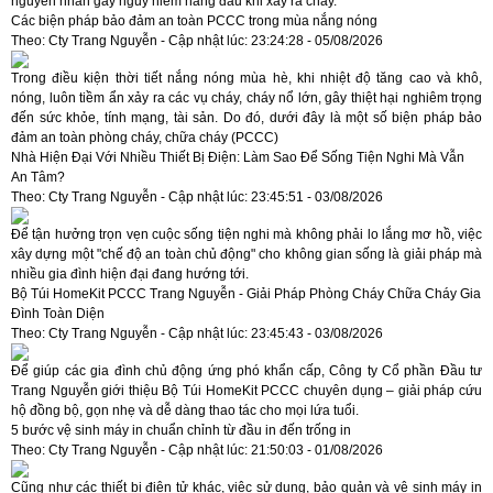
nguyên nhân gây nguy hiểm hàng đầu khi xảy ra cháy.
Các biện pháp bảo đảm an toàn PCCC trong mùa nắng nóng
Theo: Cty Trang Nguyễn - Cập nhật lúc: 23:24:28 - 05/08/2026
Trong điều kiện thời tiết nắng nóng mùa hè, khi nhiệt độ tăng cao và khô,
nóng, luôn tiềm ẩn xảy ra các vụ cháy, cháy nổ lớn, gây thiệt hại nghiêm trọng
đến sức khỏe, tính mạng, tài sản. Do đó, dưới đây là một số biện pháp bảo
đảm an toàn phòng cháy, chữa cháy (PCCC)
Nhà Hiện Đại Với Nhiều Thiết Bị Điện: Làm Sao Để Sống Tiện Nghi Mà Vẫn
An Tâm?
Theo: Cty Trang Nguyễn - Cập nhật lúc: 23:45:51 - 03/08/2026
Để tận hưởng trọn vẹn cuộc sống tiện nghi mà không phải lo lắng mơ hồ, việc
xây dựng một "chế độ an toàn chủ động" cho không gian sống là giải pháp mà
nhiều gia đình hiện đại đang hướng tới.
Bộ Túi HomeKit PCCC Trang Nguyễn - Giải Pháp Phòng Cháy Chữa Cháy Gia
Đình Toàn Diện
Theo: Cty Trang Nguyễn - Cập nhật lúc: 23:45:43 - 03/08/2026
Để giúp các gia đình chủ động ứng phó khẩn cấp, Công ty Cổ phần Đầu tư
Trang Nguyễn giới thiệu Bộ Túi HomeKit PCCC chuyên dụng – giải pháp cứu
hộ đồng bộ, gọn nhẹ và dễ dàng thao tác cho mọi lứa tuổi.
5 bước vệ sinh máy in chuẩn chỉnh từ đầu in đến trống in
Theo: Cty Trang Nguyễn - Cập nhật lúc: 21:50:03 - 01/08/2026
Cũng như các thiết bị điện tử khác, việc sử dụng, bảo quản và vệ sinh máy in