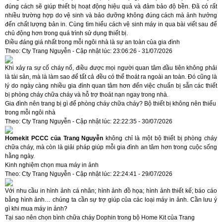
đúng cách sẽ giúp thiết bị hoạt động hiệu quả và đảm bảo độ bền. Đã có rất
nhiều trường hợp do vệ sinh và bảo dưỡng không đúng cách mà ảnh hưởng
đến chất lượng bản in. Cùng tìm hiểu cách vệ sinh máy in qua bài viết sau để
chủ động hơn trong quá trình sử dụng thiết bị.
Điều đáng giá nhất trong mỗi ngôi nhà là sự an toàn của gia đình
Theo: Cty Trang Nguyễn - Cập nhật lúc: 23:06:26 - 31/07/2026
Khi xảy ra sự cố cháy nổ, điều được mọi người quan tâm đầu tiên không phải
là tài sản, mà là làm sao để tất cả đều có thể thoát ra ngoài an toàn. Đó cũng là
lý do ngày càng nhiều gia đình quan tâm hơn đến việc chuẩn bị sẵn các thiết
bị phòng cháy chữa cháy và hỗ trợ thoát nạn ngay trong nhà.
Gia đình nên trang bị gì để phòng cháy chữa cháy? Bộ thiết bị không nên thiếu
trong mỗi ngôi nhà
Theo: Cty Trang Nguyễn - Cập nhật lúc: 22:22:35 - 30/07/2026
Homekit PCCC của Trang Nguyễn
không chỉ là một bộ thiết bị phòng cháy
chữa cháy, mà còn là giải pháp giúp mỗi gia đình an tâm hơn trong cuộc sống
hằng ngày.
Kinh nghiệm chọn mua máy in ảnh
Theo: Cty Trang Nguyễn - Cập nhật lúc: 22:24:41 - 29/07/2026
Với nhu cầu in hình ảnh cá nhân; hình ảnh đồ họa; hình ảnh thiết kế; báo cáo
bằng hình ảnh… chúng ta cần sự trợ giúp của các loại máy in ảnh. Cần lưu ý
gì khi mua máy in ảnh?
Tại sao nên chọn bình chữa cháy Dophin trong bộ Home Kit của Trang