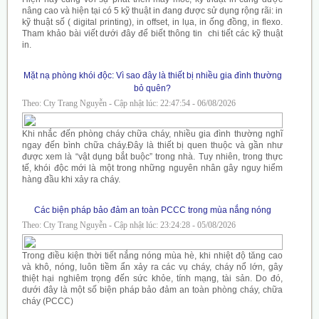
nâng cao và hiện tại có 5 kỹ thuật in đang được sử dụng rộng rãi: in
kỹ thuật số ( digital printing), in offset, in lụa, in ống đồng, in flexo.
Tham khảo bài viết dưới đây để biết thông tin chi tiết các kỹ thuật
in.
Mặt nạ phòng khói độc: Vì sao đây là thiết bị nhiều gia đình thường
bỏ quên?
Theo: Cty Trang Nguyễn - Cập nhật lúc: 22:47:54 - 06/08/2026
Khi nhắc đến phòng cháy chữa cháy, nhiều gia đình thường nghĩ
ngay đến bình chữa cháy.Đây là thiết bị quen thuộc và gần như
được xem là “vật dụng bắt buộc” trong nhà. Tuy nhiên, trong thực
tế, khói độc mới là một trong những nguyên nhân gây nguy hiểm
hàng đầu khi xảy ra cháy.
Các biện pháp bảo đảm an toàn PCCC trong mùa nắng nóng
Theo: Cty Trang Nguyễn - Cập nhật lúc: 23:24:28 - 05/08/2026
Trong điều kiện thời tiết nắng nóng mùa hè, khi nhiệt độ tăng cao
và khô, nóng, luôn tiềm ẩn xảy ra các vụ cháy, cháy nổ lớn, gây
thiệt hại nghiêm trọng đến sức khỏe, tính mạng, tài sản. Do đó,
dưới đây là một số biện pháp bảo đảm an toàn phòng cháy, chữa
cháy (PCCC)