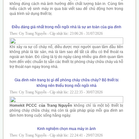
không đúng cách mà ảnh hưởng đến chất lượng bản in. Cùng tìm
hiểu cách vệ sinh máy in qua bài viết sau để chủ động hơn trong
quá trình sử dụng thiết bị.
Điều đáng giá nhất trong mỗi ngôi nhà là sự an toàn của gia đình
Theo: Cty Trang Nguyễn - Cập nhật lúc: 23:06:26 - 31/07/2026
Khi xảy ra sự cố cháy nổ, điều được mọi người quan tâm đầu tiên
không phải là tài sản, mà là làm sao để tất cả đều có thể thoát ra
ngoài an toàn. Đó cũng là lý do ngày càng nhiều gia đình quan tâm
hơn đến việc chuẩn bị sẵn các thiết bị phòng cháy chữa cháy và hỗ
trợ thoát nạn ngay trong nhà.
Gia đình nên trang bị gì để phòng cháy chữa cháy? Bộ thiết bị
không nên thiếu trong mỗi ngôi nhà
Theo: Cty Trang Nguyễn - Cập nhật lúc: 22:22:35 - 30/07/2026
Homekit PCCC của Trang Nguyễn
không chỉ là một bộ thiết bị
phòng cháy chữa cháy, mà còn là giải pháp giúp mỗi gia đình an
tâm hơn trong cuộc sống hằng ngày.
Kinh nghiệm chọn mua máy in ảnh
Theo: Cty Trang Nguyễn - Cập nhật lúc: 22:24:41 - 29/07/2026