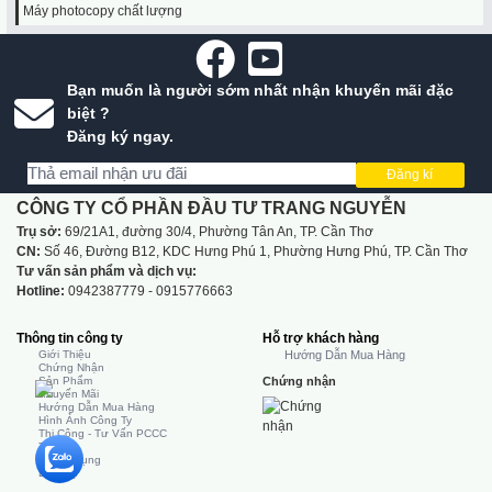
Máy photocopy chất lượng
Bạn muốn là người sớm nhất nhận khuyến mãi đặc
biệt ?
Đăng ký ngay.
Đăng kí
CÔNG TY CỔ PHẦN ĐẦU TƯ TRANG NGUYỄN
Trụ sở:
69/21A1, đường 30/4, Phường Tân An, TP. Cần Thơ
CN:
Số 46, Đường B12, KDC Hưng Phú 1, Phường Hưng Phú, TP. Cần Thơ
Tư vấn sản phẩm và dịch vụ:
Hotline:
0942387779 - 0915776663
Thông tin công ty
Hỗ trợ khách hàng
Giới Thiệu
Hướng Dẫn Mua Hàng
Chứng Nhận
Sản Phẩm
Chứng nhận
Khuyến Mãi
Hướng Dẫn Mua Hàng
Hình Ảnh Công Ty
Thi Công - Tư Vấn PCCC
Tin Tức
Tuyển Dụng
Liên Hệ