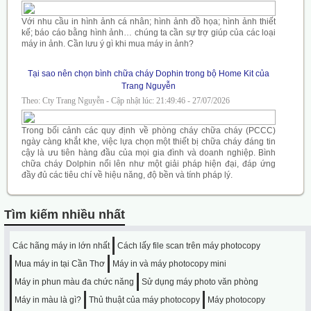
Với nhu cầu in hình ảnh cá nhân; hình ảnh đồ họa; hình ảnh thiết
kế; báo cáo bằng hình ảnh… chúng ta cần sự trợ giúp của các loại
máy in ảnh. Cần lưu ý gì khi mua máy in ảnh?
Tại sao nên chọn bình chữa cháy Dophin trong bộ Home Kit của
Trang Nguyễn
Theo: Cty Trang Nguyễn - Cập nhật lúc: 21:49:46 - 27/07/2026
Trong bối cảnh các quy định về phòng cháy chữa cháy (PCCC)
ngày càng khắt khe, việc lựa chọn một thiết bị chữa cháy đáng tin
cậy là ưu tiên hàng đầu của mọi gia đình và doanh nghiệp. Bình
chữa cháy Dolphin nổi lên như một giải pháp hiện đại, đáp ứng
đầy đủ các tiêu chí về hiệu năng, độ bền và tính pháp lý.
Tìm kiếm nhiều nhất
Các hãng máy in lớn nhất
Cách lấy file scan trên máy photocopy
Mua máy in tại Cần Thơ
Máy in và máy photocopy mini
Máy in phun màu đa chức năng
Sử dụng máy photo văn phòng
Máy in màu là gì?
Thủ thuật của máy photocopy
Máy photocopy