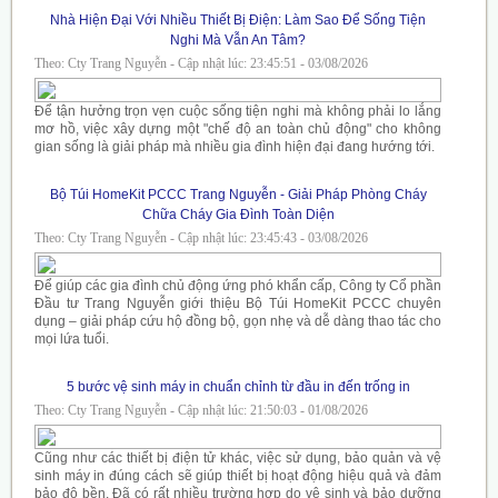
Nhà Hiện Đại Với Nhiều Thiết Bị Điện: Làm Sao Để Sống Tiện
Nghi Mà Vẫn An Tâm?
Theo: Cty Trang Nguyễn - Cập nhật lúc: 23:45:51 - 03/08/2026
Để tận hưởng trọn vẹn cuộc sống tiện nghi mà không phải lo lắng
mơ hồ, việc xây dựng một "chế độ an toàn chủ động" cho không
gian sống là giải pháp mà nhiều gia đình hiện đại đang hướng tới.
Bộ Túi HomeKit PCCC Trang Nguyễn - Giải Pháp Phòng Cháy
Chữa Cháy Gia Đình Toàn Diện
Theo: Cty Trang Nguyễn - Cập nhật lúc: 23:45:43 - 03/08/2026
Để giúp các gia đình chủ động ứng phó khẩn cấp, Công ty Cổ phần
Đầu tư Trang Nguyễn giới thiệu Bộ Túi HomeKit PCCC chuyên
dụng – giải pháp cứu hộ đồng bộ, gọn nhẹ và dễ dàng thao tác cho
mọi lứa tuổi.
5 bước vệ sinh máy in chuẩn chỉnh từ đầu in đến trống in
Theo: Cty Trang Nguyễn - Cập nhật lúc: 21:50:03 - 01/08/2026
Cũng như các thiết bị điện tử khác, việc sử dụng, bảo quản và vệ
sinh máy in đúng cách sẽ giúp thiết bị hoạt động hiệu quả và đảm
bảo độ bền. Đã có rất nhiều trường hợp do vệ sinh và bảo dưỡng