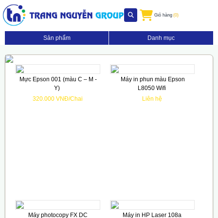
Giỏ hàng
(0)
Sản phẩm
Danh mục
Mực Epson 001 (màu C – M -
Máy in phun màu Epson
Y)
L8050 Wifi
320.000 VNĐ/Chai
Liên hệ
Máy photocopy FX DC
Máy in HP Laser 108a