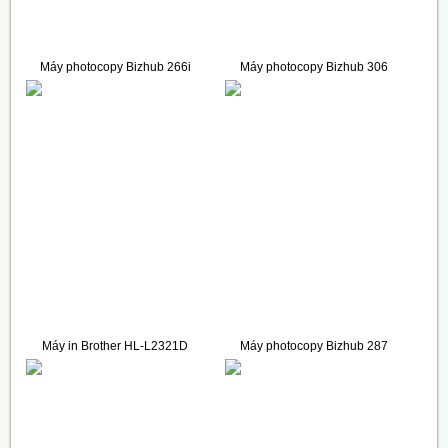
Máy photocopy Bizhub 266i
Máy photocopy Bizhub 306
(Full Options)
52.500.000 VNĐ
43.500.000 VNĐ
Máy in Brother HL-L2321D
Máy photocopy Bizhub 287
3.700.000 VNĐ
60.000.000 VNĐ