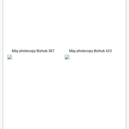
Máy photocopy Bizhub 367
Máy photocopy Bizhub 423
78.000.000 VNĐ
157.000.000 VNĐ