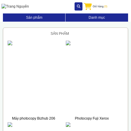
Giỏ hàng
(0)
Sản phẩm
Danh mục
SẢN PHẨM
Máy photocopy Bizhub 206
Photocopy Fuji Xerox
(Full Options)
DocuCentre S2520
36.800.000 VNĐ
32.000.000 VNĐ