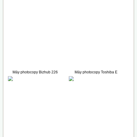
Máy photocopy Bizhub 226
Máy photocopy Toshiba E
(Full Options)
Studio 2309A
38.900.000 VNĐ
29.800.000 VNĐ