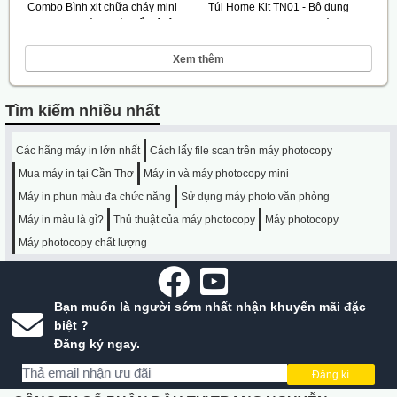
Combo Bình xịt chữa cháy mini
Túi Home Kit TN01 - Bộ dụng
(500ml) & Búa thoát hiểm ô tô
cụ PCCC cho mọi gia đình
290.000 VNĐ
2.600.000 VNĐ
Xem thêm
Tìm kiếm nhiều nhất
Các hãng máy in lớn nhất
Cách lấy file scan trên máy photocopy
Mua máy in tại Cần Thơ
Máy in và máy photocopy mini
Máy in phun màu đa chức năng
Sử dụng máy photo văn phòng
Máy in màu là gì?
Thủ thuật của máy photocopy
Máy photocopy
Máy photocopy chất lượng
Bạn muốn là người sớm nhất nhận khuyến mãi đặc
biệt ?
Đăng ký ngay.
Đăng kí