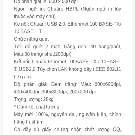
Độ phân giải in: 600 x 600 dpi
Ngôn ngữ in: Chuẩn: HBPL (Ngôn ngữ in tùy
thuộc vào máy chủ)
Kế nối: Chuẩn: USB 2.0, Ethenrnet 100 BASE-TX/
10 BASE – T
Chức năng quét
Tốc độ quét 2 mặt: Trắng đen: 40 trang/phút,
Màu:38 trang/ phút(200dpi)
Kết nối: Chuẩn Ethernet 100BASE-TX / 10BASE-
T, USB2.0 Tùy chọn LAN không dây (IEEE 802.11
b / g / n)
Độ phân giải: Đem trắng∕ Màu: 600x600dpi,
400x400dpi, 300x300dpi, 200x200 dpi
Trọng lượng: 28kg
* Cam kết chất lượng:
Máy mới 100%, nguyên đai, nguyên kiện, chính
hãng FujiFilm.
Có đầy đủ giấy chứng nhận chất lượng CQ,