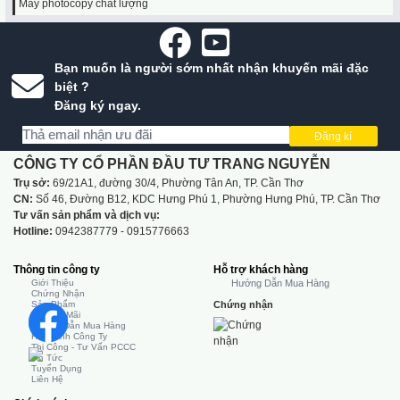
Máy photocopy chất lượng
Bạn muốn là người sớm nhất nhận khuyến mãi đặc
biệt ?
Đăng ký ngay.
Đăng kí
CÔNG TY CỔ PHẦN ĐẦU TƯ TRANG NGUYỄN
Trụ sở:
69/21A1, đường 30/4, Phường Tân An, TP. Cần Thơ
CN:
Số 46, Đường B12, KDC Hưng Phú 1, Phường Hưng Phú, TP. Cần Thơ
Tư vấn sản phẩm và dịch vụ:
Hotline:
0942387779 - 0915776663
Thông tin công ty
Hỗ trợ khách hàng
Giới Thiệu
Hướng Dẫn Mua Hàng
Chứng Nhận
Sản Phẩm
Chứng nhận
Khuyến Mãi
Hướng Dẫn Mua Hàng
Hình Ảnh Công Ty
Thi Công - Tư Vấn PCCC
Tin Tức
Tuyển Dụng
Liên Hệ