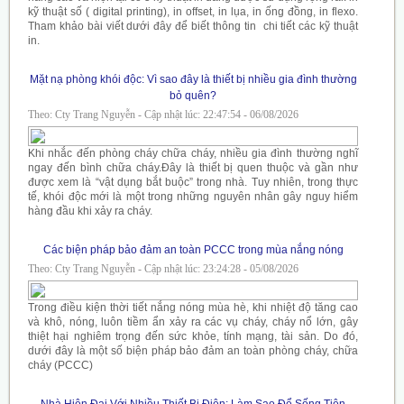
kỹ thuật số ( digital printing), in offset, in lụa, in ống đồng, in flexo.
Tham khảo bài viết dưới đây để biết thông tin chi tiết các kỹ thuật
in.
Mặt nạ phòng khói độc: Vì sao đây là thiết bị nhiều gia đình thường
bỏ quên?
Theo: Cty Trang Nguyễn - Cập nhật lúc: 22:47:54 - 06/08/2026
Khi nhắc đến phòng cháy chữa cháy, nhiều gia đình thường nghĩ
ngay đến bình chữa cháy.Đây là thiết bị quen thuộc và gần như
được xem là “vật dụng bắt buộc” trong nhà. Tuy nhiên, trong thực
tế, khói độc mới là một trong những nguyên nhân gây nguy hiểm
hàng đầu khi xảy ra cháy.
Các biện pháp bảo đảm an toàn PCCC trong mùa nắng nóng
Theo: Cty Trang Nguyễn - Cập nhật lúc: 23:24:28 - 05/08/2026
Trong điều kiện thời tiết nắng nóng mùa hè, khi nhiệt độ tăng cao
và khô, nóng, luôn tiềm ẩn xảy ra các vụ cháy, cháy nổ lớn, gây
thiệt hại nghiêm trọng đến sức khỏe, tính mạng, tài sản. Do đó,
dưới đây là một số biện pháp bảo đảm an toàn phòng cháy, chữa
cháy (PCCC)
Nhà Hiện Đại Với Nhiều Thiết Bị Điện: Làm Sao Để Sống Tiện