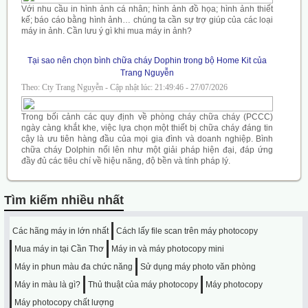
Với nhu cầu in hình ảnh cá nhân; hình ảnh đồ họa; hình ảnh thiết
kế; báo cáo bằng hình ảnh… chúng ta cần sự trợ giúp của các loại
máy in ảnh. Cần lưu ý gì khi mua máy in ảnh?
Tại sao nên chọn bình chữa cháy Dophin trong bộ Home Kit của
Trang Nguyễn
Theo: Cty Trang Nguyễn - Cập nhật lúc: 21:49:46 - 27/07/2026
Trong bối cảnh các quy định về phòng cháy chữa cháy (PCCC)
ngày càng khắt khe, việc lựa chọn một thiết bị chữa cháy đáng tin
cậy là ưu tiên hàng đầu của mọi gia đình và doanh nghiệp. Bình
chữa cháy Dolphin nổi lên như một giải pháp hiện đại, đáp ứng
đầy đủ các tiêu chí về hiệu năng, độ bền và tính pháp lý.
Tìm kiếm nhiều nhất
Các hãng máy in lớn nhất
Cách lấy file scan trên máy photocopy
Mua máy in tại Cần Thơ
Máy in và máy photocopy mini
Máy in phun màu đa chức năng
Sử dụng máy photo văn phòng
Máy in màu là gì?
Thủ thuật của máy photocopy
Máy photocopy
Máy photocopy chất lượng