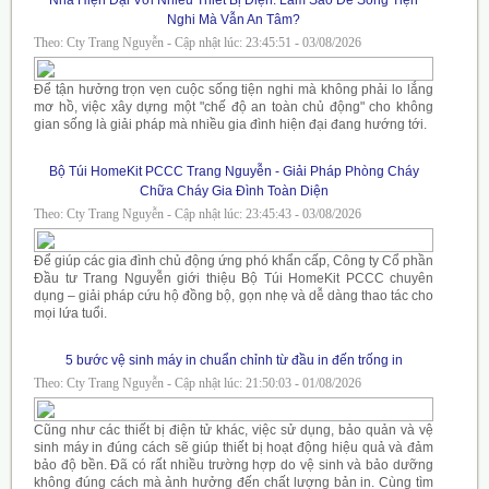
Nghi Mà Vẫn An Tâm?
Theo: Cty Trang Nguyễn - Cập nhật lúc: 23:45:51 - 03/08/2026
Để tận hưởng trọn vẹn cuộc sống tiện nghi mà không phải lo lắng
mơ hồ, việc xây dựng một "chế độ an toàn chủ động" cho không
gian sống là giải pháp mà nhiều gia đình hiện đại đang hướng tới.
Bộ Túi HomeKit PCCC Trang Nguyễn - Giải Pháp Phòng Cháy
Chữa Cháy Gia Đình Toàn Diện
Theo: Cty Trang Nguyễn - Cập nhật lúc: 23:45:43 - 03/08/2026
Để giúp các gia đình chủ động ứng phó khẩn cấp, Công ty Cổ phần
Đầu tư Trang Nguyễn giới thiệu Bộ Túi HomeKit PCCC chuyên
dụng – giải pháp cứu hộ đồng bộ, gọn nhẹ và dễ dàng thao tác cho
mọi lứa tuổi.
5 bước vệ sinh máy in chuẩn chỉnh từ đầu in đến trống in
Theo: Cty Trang Nguyễn - Cập nhật lúc: 21:50:03 - 01/08/2026
Cũng như các thiết bị điện tử khác, việc sử dụng, bảo quản và vệ
sinh máy in đúng cách sẽ giúp thiết bị hoạt động hiệu quả và đảm
bảo độ bền. Đã có rất nhiều trường hợp do vệ sinh và bảo dưỡng
không đúng cách mà ảnh hưởng đến chất lượng bản in. Cùng tìm