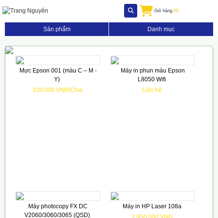
Giỏ hàng
(0)
Sản phẩm
Danh mục
Mực Epson 001 (màu C – M -
Máy in phun màu Epson
Y)
L8050 Wifi
320.000 VNĐ/Chai
Liên hệ
Máy photocopy FX DC
Máy in HP Laser 108a
V2060/3060/3065 (QSD)
2.950.000 VNĐ