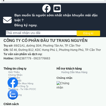
Bạn muốn là người sớm nhất nhận khuyến mãi đặc
biệt ?
Đăng ký ngay.
Đăng kí
CÔNG TY CỔ PHẦN ĐẦU TƯ TRANG NGUYỄN
Trụ sở:
69/21A1, đường 30/4, Phường Tân An, TP. Cần Thơ
CN:
Số 46, Đường B12, KDC Hưng Phú 1, Phường Hưng Phú, TP. Cần Thơ
Tư vấn sản phẩm và dịch vụ:
Hotline:
0942387779 - 0915776663
Thông tin công ty
Hỗ trợ khách hàng
Giới Thiệu
Hướng Dẫn Mua Hàng
Chứng Nhận
Sản Phẩm
Chứng nhận
Khuyến Mãi
Hướng Dẫn Mua Hàng
Hình Ảnh Công Ty
Thi Công - Tư Vấn PCCC
Tin Tức
Tuyển Dụng
Liên Hệ
Chính sách