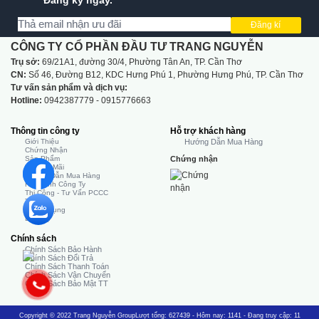
Đăng ký ngay.
Đăng kí
CÔNG TY CỔ PHẦN ĐẦU TƯ TRANG NGUYỄN
Trụ sở:
69/21A1, đường 30/4, Phường Tân An, TP. Cần Thơ
CN:
Số 46, Đường B12, KDC Hưng Phú 1, Phường Hưng Phú, TP. Cần Thơ
Tư vấn sản phẩm và dịch vụ:
Hotline:
0942387779 - 0915776663
Thông tin công ty
Hỗ trợ khách hàng
Giới Thiệu
Hướng Dẫn Mua Hàng
Chứng Nhận
Sản Phẩm
Chứng nhận
Khuyến Mãi
Hướng Dẫn Mua Hàng
Hình Ảnh Công Ty
Thi Công - Tư Vấn PCCC
Tin Tức
Tuyển Dụng
Liên Hệ
Chính sách
Chính Sách Bảo Hành
Chính Sách Đổi Trả
Chính Sách Thanh Toán
Chính Sách Vận Chuyển
Chính Sách Bảo Mật TT
Copyright © 2022 Trang Nguyễn Group
Lượt tổng: 627439 - Hôm nay: 1141 - Đang truy cập: 11