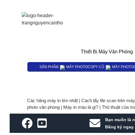
Thiết Bị Máy Văn Phòng
SẢN PHẨM
MÁY PHOTOCOPY CŨ
MÁY PHOTO
Các hãng máy in lớn nhất |
Cách lấy file scan trên má
photo văn phòng |
Máy in màu là gì? |
Thủ thuật của m
Bạn muốn là n
Đăng ký ngay.