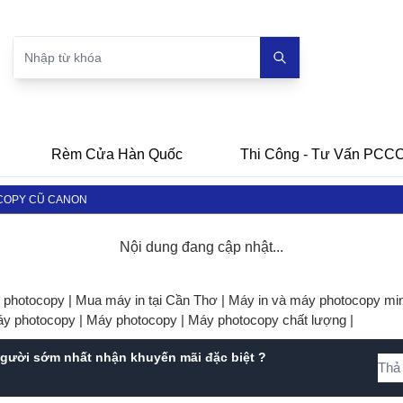
Rèm Cửa Hàn Quốc
Thi Công - Tư Vấn PCC
COPY CŨ CANON
Nội dung đang cập nhật...
y photocopy |
Mua máy in tại Cần Thơ |
Máy in và máy photocopy min
áy photocopy |
Máy photocopy |
Máy photocopy chất lượng |
gười sớm nhất nhận khuyến mãi đặc biệt ?