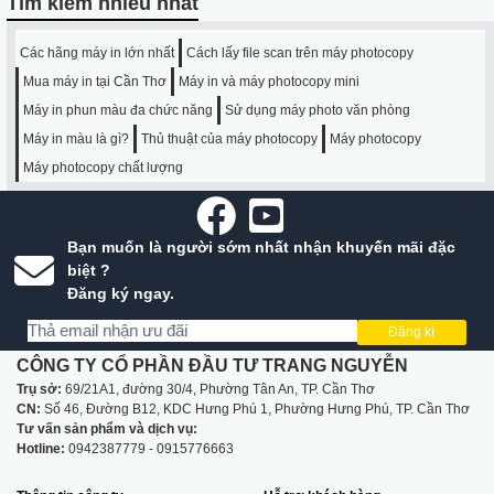
Tìm kiếm nhiều nhất
Các hãng máy in lớn nhất
Cách lấy file scan trên máy photocopy
Mua máy in tại Cần Thơ
Máy in và máy photocopy mini
Máy in phun màu đa chức năng
Sử dụng máy photo văn phòng
Máy in màu là gì?
Thủ thuật của máy photocopy
Máy photocopy
Máy photocopy chất lượng
Bạn muốn là người sớm nhất nhận khuyến mãi đặc
biệt ?
Đăng ký ngay.
Đăng kí
CÔNG TY CỔ PHẦN ĐẦU TƯ TRANG NGUYỄN
Trụ sở:
69/21A1, đường 30/4, Phường Tân An, TP. Cần Thơ
CN:
Số 46, Đường B12, KDC Hưng Phú 1, Phường Hưng Phú, TP. Cần Thơ
Tư vấn sản phẩm và dịch vụ:
Hotline:
0942387779 - 0915776663