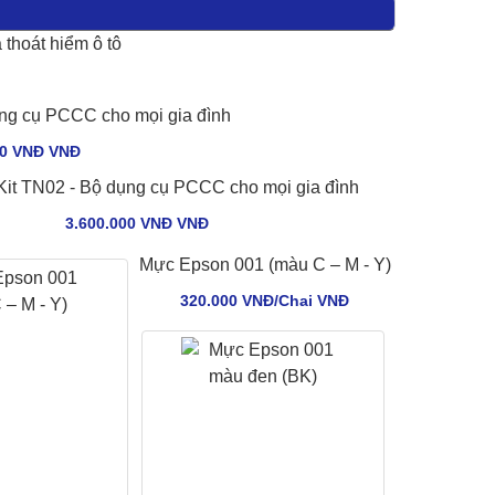
thoát hiểm ô tô
ụng cụ PCCC cho mọi gia đình
00 VNĐ VNÐ
it TN02 - Bộ dụng cụ PCCC cho mọi gia đình
3.600.000 VNĐ VNÐ
Mực Epson 001 (màu C – M - Y)
320.000 VNĐ/Chai VNÐ