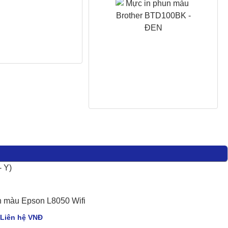
 Y)
n màu Epson L8050 Wifi
Liên hệ VNÐ