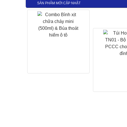
SẢN PHẨM MỚI CẬP NHẬT
Bình chữa cháy dung tích 3
Máy in Brother HL L23
lít
4.800.000 VNĐ VN
735.000VNĐ VNĐ
4.230.000 VNĐ VN
Máy in đa chức năng
Máy in phun màu Hp S
Epson L3210
Tank 215
3.600.000 VNĐ VNĐ
3.250.000 VNĐ VN