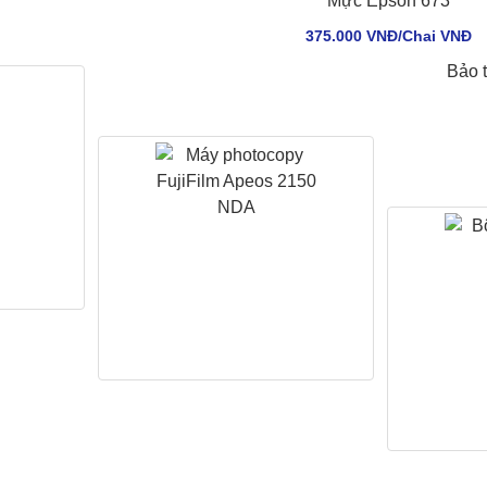
Mực Epson 673
375.000 VNĐ/Chai VNÐ
Bảo 