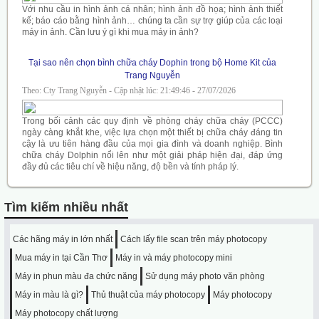
Với nhu cầu in hình ảnh cá nhân; hình ảnh đồ họa; hình ảnh thiết
kế; báo cáo bằng hình ảnh… chúng ta cần sự trợ giúp của các loại
máy in ảnh. Cần lưu ý gì khi mua máy in ảnh?
Tại sao nên chọn bình chữa cháy Dophin trong bộ Home Kit của
Trang Nguyễn
Theo: Cty Trang Nguyễn - Cập nhật lúc: 21:49:46 - 27/07/2026
Trong bối cảnh các quy định về phòng cháy chữa cháy (PCCC)
ngày càng khắt khe, việc lựa chọn một thiết bị chữa cháy đáng tin
cậy là ưu tiên hàng đầu của mọi gia đình và doanh nghiệp. Bình
chữa cháy Dolphin nổi lên như một giải pháp hiện đại, đáp ứng
đầy đủ các tiêu chí về hiệu năng, độ bền và tính pháp lý.
Tìm kiếm nhiều nhất
Các hãng máy in lớn nhất
Cách lấy file scan trên máy photocopy
Mua máy in tại Cần Thơ
Máy in và máy photocopy mini
Máy in phun màu đa chức năng
Sử dụng máy photo văn phòng
Máy in màu là gì?
Thủ thuật của máy photocopy
Máy photocopy
Máy photocopy chất lượng