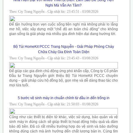
Nghi Mà Vẫn An Tâm?
Theo: Cty Trang Nguyễn - Cập nhật lúc: 23:45:51 - 03/08/2026
Để tận hưởng trọn vẹn cuộc sống tiện nghi mà không phải lo lắng
mơ hồ, việc xây dựng một "chế độ an toàn chủ động" cho không
gian sống là giải pháp mà nhiều gia đình hiện đại đang hướng tới.
Bộ Túi HomeKit PCCC Trang Nguyễn - Giải Pháp Phòng Cháy
Chữa Cháy Gia Đình Toàn Diện
Theo: Cty Trang Nguyễn - Cập nhật lúc: 23:45:43 - 03/08/2026
Để giúp các gia đình chủ động ứng phó khẩn cấp, Công ty Cổ phần
Đầu tư Trang Nguyễn giới thiệu Bộ Túi HomeKit PCCC chuyên
dụng – giải pháp cứu hộ đồng bộ, gọn nhẹ và dễ dàng thao tác cho
mọi lứa tuổi.
5 bước vệ sinh máy in chuẩn chỉnh từ đầu in đến trống in
Theo: Cty Trang Nguyễn - Cập nhật lúc: 21:50:03 - 01/08/2026
Cũng như các thiết bị điện tử khác, việc sử dụng, bảo quản và vệ
sinh máy in đúng cách sẽ giúp thiết bị hoạt động hiệu quả và đảm
bảo độ bền. Đã có rất nhiều trường hợp do vệ sinh và bảo dưỡng
không đúng cách mà ảnh hưởng đến chất lượng bản in. Cùng tìm