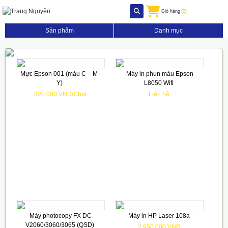
Giỏ hàng
(0)
Sản phẩm
Danh mục
Mực Epson 001 (màu C – M -
Máy in phun màu Epson
Y)
L8050 Wifi
320.000 VNĐ/Chai
Liên hệ
Máy photocopy FX DC
Máy in HP Laser 108a
V2060/3060/3065 (QSD)
2.950.000 VNĐ