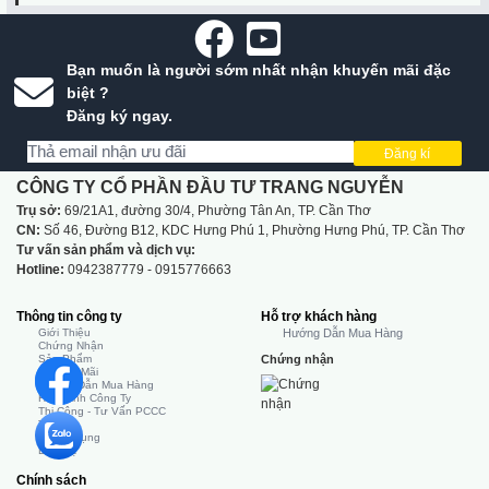
Bạn muốn là người sớm nhất nhận khuyến mãi đặc
biệt ?
Đăng ký ngay.
Đăng kí
CÔNG TY CỔ PHẦN ĐẦU TƯ TRANG NGUYỄN
Trụ sở:
69/21A1, đường 30/4, Phường Tân An, TP. Cần Thơ
CN:
Số 46, Đường B12, KDC Hưng Phú 1, Phường Hưng Phú, TP. Cần Thơ
Tư vấn sản phẩm và dịch vụ:
Hotline:
0942387779 - 0915776663
Thông tin công ty
Hỗ trợ khách hàng
Giới Thiệu
Hướng Dẫn Mua Hàng
Chứng Nhận
Sản Phẩm
Chứng nhận
Khuyến Mãi
Hướng Dẫn Mua Hàng
Hình Ảnh Công Ty
Thi Công - Tư Vấn PCCC
Tin Tức
Tuyển Dụng
Liên Hệ
Chính sách