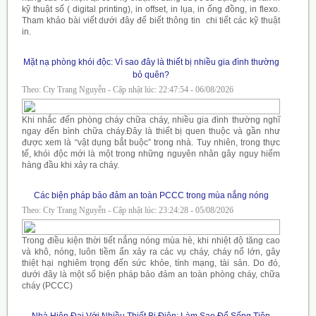
kỹ thuật số ( digital printing), in offset, in lụa, in ống đồng, in flexo.
Tham khảo bài viết dưới đây để biết thông tin chi tiết các kỹ thuật
in.
Mặt nạ phòng khói độc: Vì sao đây là thiết bị nhiều gia đình thường
bỏ quên?
Theo: Cty Trang Nguyễn - Cập nhật lúc: 22:47:54 - 06/08/2026
Khi nhắc đến phòng cháy chữa cháy, nhiều gia đình thường nghĩ
ngay đến bình chữa cháy.Đây là thiết bị quen thuộc và gần như
được xem là “vật dụng bắt buộc” trong nhà. Tuy nhiên, trong thực
tế, khói độc mới là một trong những nguyên nhân gây nguy hiểm
hàng đầu khi xảy ra cháy.
Các biện pháp bảo đảm an toàn PCCC trong mùa nắng nóng
Theo: Cty Trang Nguyễn - Cập nhật lúc: 23:24:28 - 05/08/2026
Trong điều kiện thời tiết nắng nóng mùa hè, khi nhiệt độ tăng cao
và khô, nóng, luôn tiềm ẩn xảy ra các vụ cháy, cháy nổ lớn, gây
thiệt hại nghiêm trọng đến sức khỏe, tính mạng, tài sản. Do đó,
dưới đây là một số biện pháp bảo đảm an toàn phòng cháy, chữa
cháy (PCCC)
Nhà Hiện Đại Với Nhiều Thiết Bị Điện: Làm Sao Để Sống Tiện