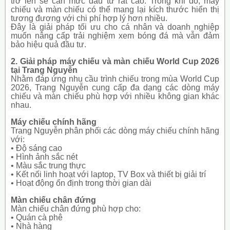
trở lên sẽ cần mức đầu tư rất cao. Trong khi đó, máy
chiếu và màn chiếu có thể mang lại kích thước hiển thị
tương đương với chi phí hợp lý hơn nhiều.
Đây là giải pháp tối ưu cho cá nhân và doanh nghiệp
muốn nâng cấp trải nghiệm xem bóng đá mà vẫn đảm
bảo hiệu quả đầu tư.
2. Giải pháp máy chiếu và màn chiếu World Cup 2026
tại Trang Nguyễn
Nhằm đáp ứng nhu cầu trình chiếu trong mùa World Cup
2026, Trang Nguyễn cung cấp đa dạng các dòng máy
chiếu và màn chiếu phù hợp với nhiều không gian khác
nhau.
Máy chiếu chính hãng
Trang Nguyễn phân phối các dòng máy chiếu chính hãng
với:
• Độ sáng cao
• Hình ảnh sắc nét
• Màu sắc trung thực
• Kết nối linh hoạt với laptop, TV Box và thiết bị giải trí
• Hoạt động ổn định trong thời gian dài
Màn chiếu chân đứng
Màn chiếu chân đứng phù hợp cho:
• Quán cà phê
• Nhà hàng