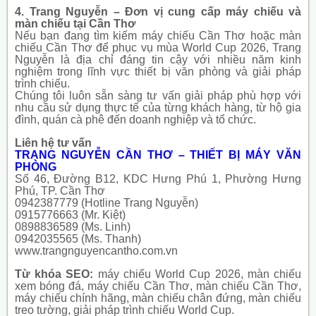
4. Trang Nguyễn – Đơn vị cung cấp máy chiếu và
màn chiếu tại Cần Thơ
Nếu bạn đang tìm kiếm máy chiếu Cần Thơ hoặc màn
chiếu Cần Thơ để phục vụ mùa World Cup 2026, Trang
Nguyễn là địa chỉ đáng tin cậy với nhiều năm kinh
nghiệm trong lĩnh vực thiết bị văn phòng và giải pháp
trình chiếu.
Chúng tôi luôn sẵn sàng tư vấn giải pháp phù hợp với
nhu cầu sử dụng thực tế của từng khách hàng, từ hộ gia
đình, quán cà phê đến doanh nghiệp và tổ chức.
Liên hệ tư vấn
TRANG NGUYỄN CẦN THƠ – THIẾT BỊ MÁY VĂN
PHÒNG
Số 46, Đường B12, KDC Hưng Phú 1, Phường Hưng
Phú, TP. Cần Thơ
0942387779 (Hotline Trang Nguyễn)
0915776663 (Mr. Kiệt)
0898836589 (Ms. Linh)
0942035565 (Ms. Thanh)
www.trangnguyencantho.com.vn
Từ khóa SEO:
máy chiếu World Cup 2026
,
màn chiếu
xem bóng đá
,
máy chiếu Cần Thơ
,
màn chiếu Cần Thơ
,
máy chiếu chính hãng
,
màn chiếu chân đứng
,
màn chiếu
treo tường
,
giải pháp trình chiếu World Cup
.