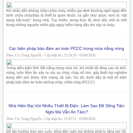
Khi nhắc đến phòng cháy chữa cháy, nhiều gia đình thường nghĩ ngay đến
bình chữa cháy.Đây là thiết bị quen thuộc và gần như được xem là “vật
dụng bắt buộc” trong nhà. Tuy nhiên, trong thực tế, khói độc mới là một
trong những nguyên nhân gây nguy hiểm hàng đầu khi xảy ra cháy.
Các biện pháp bảo đảm an toàn PCCC trong mùa nắng nóng
Theo: Cty Trang Nguyễn - Cập nhật lúc: 23:24:28 - 05/08/2026
Trong điều kiện thời tiết nắng nóng mùa hè, khi nhiệt độ tăng cao và khô,
nóng, luôn tiềm ẩn xảy ra các vụ cháy, cháy nổ lớn, gây thiệt hại nghiêm
trọng đến sức khỏe, tính mạng, tài sản. Do đó, dưới đây là một số biện
pháp bảo đảm an toàn phòng cháy, chữa cháy (PCCC)
Nhà Hiện Đại Với Nhiều Thiết Bị Điện: Làm Sao Để Sống Tiện
Nghi Mà Vẫn An Tâm?
Theo: Cty Trang Nguyễn - Cập nhật lúc: 23:45:51 - 03/08/2026
Để tận hưởng trọn vẹn cuộc sống tiện nghi mà không phải lo lắng mơ hồ,