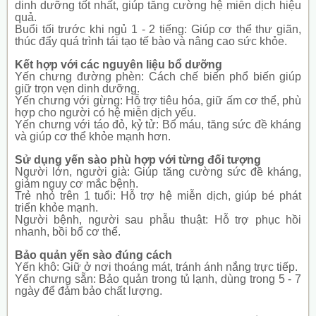
dinh dưỡng tốt nhất, giúp tăng cường hệ miễn dịch hiệu
quả.
Buổi tối trước khi ngủ 1 - 2 tiếng: Giúp cơ thể thư giãn,
thúc đẩy quá trình tái tạo tế bào và nâng cao sức khỏe.
Kết hợp với các nguyên liệu bổ dưỡng
Yến chưng đường phèn: Cách chế biến phổ biến giúp
giữ trọn vẹn dinh dưỡng.
Yến chưng với gừng: Hỗ trợ tiêu hóa, giữ ấm cơ thể, phù
hợp cho người có hệ miễn dịch yếu.
Yến chưng với táo đỏ, kỷ tử: Bổ máu, tăng sức đề kháng
và giúp cơ thể khỏe mạnh hơn.
Sử dụng yến sào phù hợp với từng đối tượng
Người lớn, người già: Giúp tăng cường sức đề kháng,
giảm nguy cơ mắc bệnh.
Trẻ nhỏ trên 1 tuổi: Hỗ trợ hệ miễn dịch, giúp bé phát
triển khỏe mạnh.
Người bệnh, người sau phẫu thuật: Hỗ trợ phục hồi
nhanh, bồi bổ cơ thể.
Bảo quản yến sào đúng cách
Yến khô: Giữ ở nơi thoáng mát, tránh ánh nắng trực tiếp.
Yến chưng sẵn: Bảo quản trong tủ lạnh, dùng trong 5 - 7
ngày để đảm bảo chất lượng.