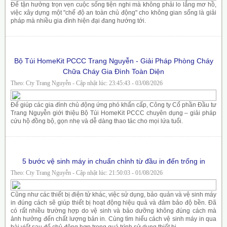
Để tận hưởng trọn vẹn cuộc sống tiện nghi mà không phải lo lắng mơ hồ,
việc xây dựng một "chế độ an toàn chủ động" cho không gian sống là giải
pháp mà nhiều gia đình hiện đại đang hướng tới.
Bộ Túi HomeKit PCCC Trang Nguyễn - Giải Pháp Phòng Cháy
Chữa Cháy Gia Đình Toàn Diện
Theo: Cty Trang Nguyễn - Cập nhật lúc: 23:45:43 - 03/08/2026
Để giúp các gia đình chủ động ứng phó khẩn cấp, Công ty Cổ phần Đầu tư
Trang Nguyễn giới thiệu Bộ Túi HomeKit PCCC chuyên dụng – giải pháp
cứu hộ đồng bộ, gọn nhẹ và dễ dàng thao tác cho mọi lứa tuổi.
5 bước vệ sinh máy in chuẩn chỉnh từ đầu in đến trống in
Theo: Cty Trang Nguyễn - Cập nhật lúc: 21:50:03 - 01/08/2026
Cũng như các thiết bị điện tử khác, việc sử dụng, bảo quản và vệ sinh máy
in đúng cách sẽ giúp thiết bị hoạt động hiệu quả và đảm bảo độ bền. Đã
có rất nhiều trường hợp do vệ sinh và bảo dưỡng không đúng cách mà
ảnh hưởng đến chất lượng bản in. Cùng tìm hiểu cách vệ sinh máy in qua
bài viết sau để chủ động hơn trong quá trình sử dụng thiết bị.