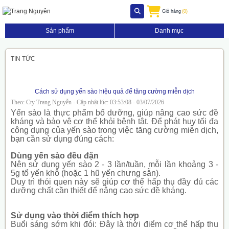
Giỏ hàng
(0)
Sản phẩm
Danh mục
TIN TỨC
Cách sử dụng yến sào hiệu quả để tăng cường miễn dịch
Theo: Cty Trang Nguyễn - Cập nhật lúc: 03:53:08 - 03/07/2026
Yến sào là thực phẩm bổ dưỡng, giúp nâng cao sức đề
kháng và bảo vệ cơ thể khỏi bệnh tật. Để phát huy tối đa
công dụng của yến sào trong việc tăng cường miễn dịch,
bạn cần sử dụng đúng cách:
Dùng yến sào đều đặn
Nên sử dụng yến sào 2 - 3 lần/tuần, mỗi lần khoảng 3 -
5g tổ yến khô (hoặc 1 hũ yến chưng sẵn).
Duy trì thói quen này sẽ giúp cơ thể hấp thụ đầy đủ các
dưỡng chất cần thiết để nâng cao sức đề kháng.
Sử dụng vào thời điểm thích hợp
Buổi sáng sớm khi đói: Đây là thời điểm cơ thể hấp thu