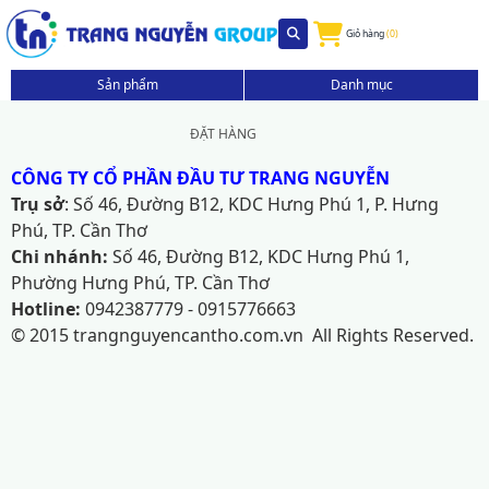
Giỏ hàng
(0)
Sản phẩm
Danh mục
ĐẶT HÀNG
CÔNG TY CỔ PHẦN ĐẦU TƯ TRANG NGUYỄN
Trụ sở
: Số 46, Đường B12, KDC Hưng Phú 1, P. Hưng
Phú, TP. Cần Thơ
Chi nhánh:
Số 46, Đường B12, KDC Hưng Phú 1,
Phường Hưng Phú, TP. Cần Thơ
Hotline:
0942387779 - 0915776663
© 2015 trangnguyencantho.com.vn All Rights Reserved.