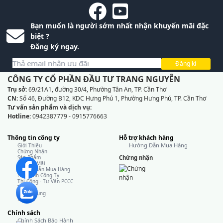
Bạn muốn là người sớm nhất nhận khuyến mãi đặc
biệt ?
Đăng ký ngay.
Đăng kí
CÔNG TY CỔ PHẦN ĐẦU TƯ TRANG NGUYỄN
Trụ sở:
69/21A1, đường 30/4, Phường Tân An, TP. Cần Thơ
CN:
Số 46, Đường B12, KDC Hưng Phú 1, Phường Hưng Phú, TP. Cần Thơ
Tư vấn sản phẩm và dịch vụ:
Hotline:
0942387779 - 0915776663
Thông tin công ty
Hỗ trợ khách hàng
Hướng Dẫn Mua Hàng
Giới Thiệu
Chứng Nhận
Sản Phẩm
Chứng nhận
Khuyến Mãi
Hướng Dẫn Mua Hàng
Hình Ảnh Công Ty
Thi Công - Tư Vấn PCCC
Tin Tức
Tuyển Dụng
Liên Hệ
Chính sách
Chính Sách Bảo Hành