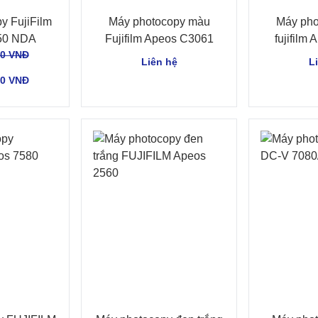
y FujiFilm
Máy photocopy màu
Máy pho
50 NDA
Fujifilm Apeos C3061
fujifilm
00 VNĐ
Liên hệ
L
00 VNĐ