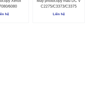
ocopy Xerox
Máy photocopy màu DC V
7080/6080
C2275/C3373/C3375
iên hệ
Liên hệ