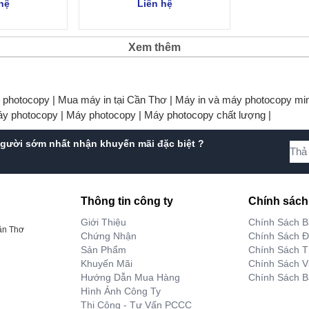
hệ
Liên hệ
Xem thêm
y photocopy |
Mua máy in tại Cần Thơ |
Máy in và máy photocopy min
áy photocopy |
Máy photocopy |
Máy photocopy chất lượng |
gười sớm nhất nhận khuyến mãi đặc biệt ?
Thông tin công ty
Chính sách
Giới Thiệu
Chính Sách 
ần Thơ
Chứng Nhận
Chính Sách Đ
Sản Phẩm
Chính Sách T
Khuyến Mãi
Chính Sách 
Hướng Dẫn Mua Hàng
Chính Sách B
Hình Ảnh Công Ty
Thi Công - Tư Vấn PCCC