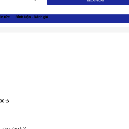
MUA NGAY
in tức
Bình luận - Đánh giá
00 tờ
 vào máy chủ)