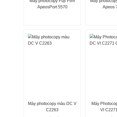
Máy photocopy Fuji Film
Máy photocop
ApeosPort 5570
Apeos 
Máy photocopy màu DC V
Máy Photoco
C2263
VI C227