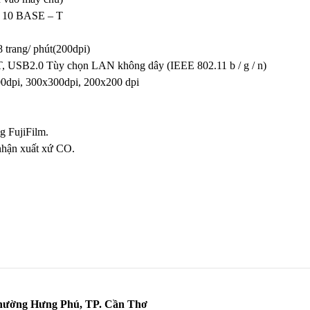
/ 10 BASE – T
 trang/ phút(200dpi)
 USB2.0 Tùy chọn LAN không dây (IEEE 802.11 b / g / n)
00dpi, 300x300dpi, 200x200 dpi
g FujiFilm.
nhận xuất xứ CO.
hường Hưng Phú, TP. Cần Thơ