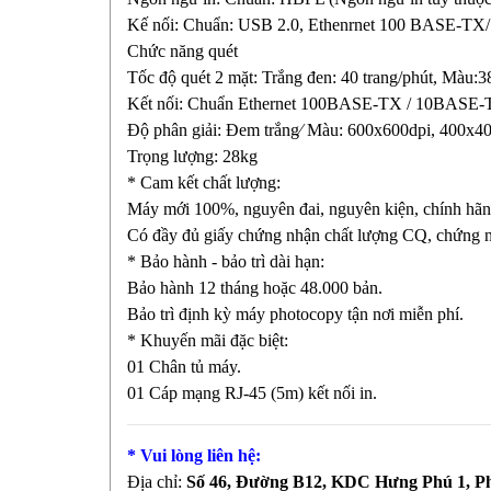
Kế nối: Chuẩn: USB 2.0, Ethenrnet 100 BASE-TX
Chức năng quét
Tốc độ quét 2 mặt: Trắng đen: 40 trang/phút, Màu:38
Kết nối: Chuẩn Ethernet 100BASE-TX / 10BASE-T,
Độ phân giải: Đem trắng∕ Màu: 600x600dpi, 400x4
Trọng lượng: 28kg
* Cam kết chất lượng:
Máy mới 100%, nguyên đai, nguyên kiện, chính hãn
Có đầy đủ giấy chứng nhận chất lượng CQ, chứng 
* Bảo hành - bảo trì dài hạn:
Bảo hành 12 tháng hoặc 48.000 bản.
Bảo trì định kỳ máy photocopy tận nơi miễn phí.
* Khuyến mãi đặc biệt:
01 Chân tủ máy.
01 Cáp mạng RJ-45 (5m) kết nối in.
* Vui lòng liên hệ:
Địa chỉ:
Số 46, Đường B12, KDC Hưng Phú 1, P