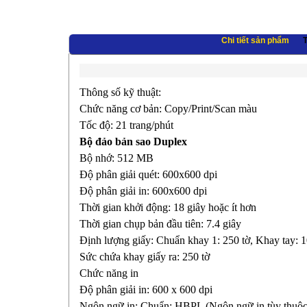
Chi tiết sản phẩm
T
Thông số kỹ thuật:
Chức năng cơ bản: Copy/Print/Scan màu
Tốc độ: 21 trang/phút
Bộ đảo bản sao Duplex
Bộ nhớ: 512 MB
Độ phân giải quét: 600x600 dpi
Độ phân giải in: 600x600 dpi
Thời gian khởi động: 18 giây hoặc ít hơn
Thời gian chụp bản đầu tiên: 7.4 giây
Định lượng giấy: Chuẩn khay 1: 250 tờ, Khay tay: 1
Sức chứa khay giấy ra: 250 tờ
Chức năng in
Độ phân giải in: 600 x 600 dpi
Ngôn ngữ in: Chuẩn: HBPL (Ngôn ngữ in tùy thuộc