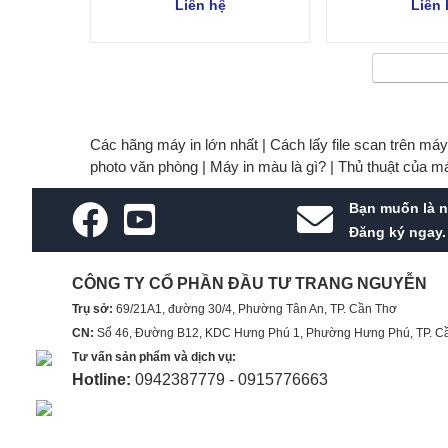
Liên hệ
Liên 
Các hãng máy in lớn nhất |
Cách lấy file scan trên má
photo văn phòng |
Máy in màu là gì? |
Thủ thuật của m
Bạn muốn là n
Đăng ký ngay.
CÔNG TY CỔ PHẦN ĐẦU TƯ TRANG NGUYỄN
Trụ sở:
69/21A1, đường 30/4, Phường Tân An, TP. Cần Thơ
CN:
Số 46, Đường B12, KDC Hưng Phú 1, Phường Hưng Phú, TP. C
Tư vấn sản phẩm và dịch vụ:
Hotline:
0942387779 - 0915776663