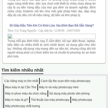
ngày càng khắt khe, việc lựa chọn một thiết bị chữa cháy đáng tin
cậy là ưu tiên hàng đầu của mọi gia đình và doanh nghiệp. Bình
chữa cháy Dolphin nổi lên như một giải pháp hiện đại, đáp ứng
đầy đủ các tiêu chí về hiệu năng, độ bền và tính pháp lý.
30 Giây Đầu Tiên Khi Có Khói Lửa: Gia Đình Bạn Đã Sẵn Sàng?
Theo: Cty Trang Nguyễn - Cập nhật lúc: 12:09:06 - 24/07/2026
Trong mỗi gia đình hiện nay, ổ cắm điện, bộ sạc điện thoại, laptop,
bếp điện và nhiều thiết bị sinh nhiệt được sử dụng gần như liên
tục. Những vật dụng này mang đến sự tiện lợi, nhưng cũng đòi hỏi
người dùng phải có ý thức kiểm tra và chuẩn bị phương án an toàn
phù hợp.
Tìm kiếm nhiều nhất
Các hãng máy in lớn nhất
Cách lấy file scan trên máy photocopy
Mua máy in tại Cần Thơ
Máy in và máy photocopy mini
Máy in phun màu đa chức năng
Sử dụng máy photo văn phòng
Máy in màu là gì?
Thủ thuật của máy photocopy
Máy photocopy
Máy photocopy chất lượng