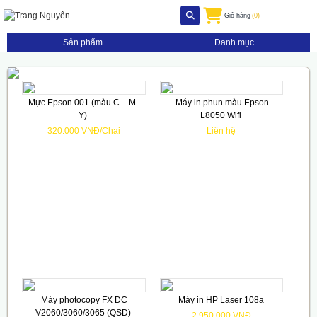
Giỏ hàng
(0)
Sản phẩm
Danh mục
Mực Epson 001 (màu C – M -
Máy in phun màu Epson
Y)
L8050 Wifi
320.000 VNĐ/Chai
Liên hệ
Máy photocopy FX DC
Máy in HP Laser 108a
V2060/3060/3065 (QSD)
2.950.000 VNĐ