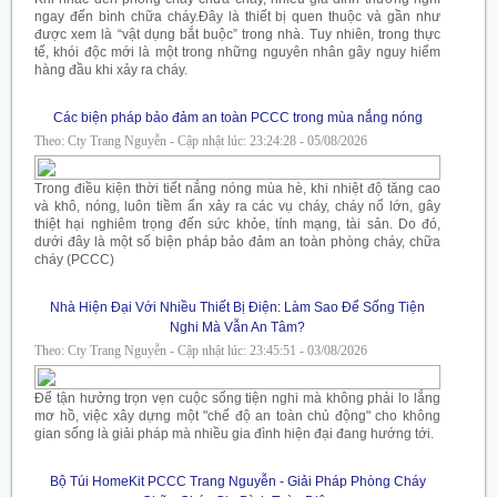
ngay đến bình chữa cháy.Đây là thiết bị quen thuộc và gần như
được xem là “vật dụng bắt buộc” trong nhà. Tuy nhiên, trong thực
tế, khói độc mới là một trong những nguyên nhân gây nguy hiểm
hàng đầu khi xảy ra cháy.
Các biện pháp bảo đảm an toàn PCCC trong mùa nắng nóng
Theo: Cty Trang Nguyễn - Cập nhật lúc: 23:24:28 - 05/08/2026
Trong điều kiện thời tiết nắng nóng mùa hè, khi nhiệt độ tăng cao
và khô, nóng, luôn tiềm ẩn xảy ra các vụ cháy, cháy nổ lớn, gây
thiệt hại nghiêm trọng đến sức khỏe, tính mạng, tài sản. Do đó,
dưới đây là một số biện pháp bảo đảm an toàn phòng cháy, chữa
cháy (PCCC)
Nhà Hiện Đại Với Nhiều Thiết Bị Điện: Làm Sao Để Sống Tiện
Nghi Mà Vẫn An Tâm?
Theo: Cty Trang Nguyễn - Cập nhật lúc: 23:45:51 - 03/08/2026
Để tận hưởng trọn vẹn cuộc sống tiện nghi mà không phải lo lắng
mơ hồ, việc xây dựng một "chế độ an toàn chủ động" cho không
gian sống là giải pháp mà nhiều gia đình hiện đại đang hướng tới.
Bộ Túi HomeKit PCCC Trang Nguyễn - Giải Pháp Phòng Cháy