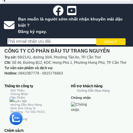
Bạn muốn là người sớm nhất nhận khuyến mãi đặc
biệt ?
Đăng ký ngay.
Đăng kí
CÔNG TY CỔ PHẦN ĐẦU TƯ TRANG NGUYỄN
Trụ sở:
69/21A1, đường 30/4, Phường Tân An, TP. Cần Thơ
CN:
Số 46, Đường B12, KDC Hưng Phú 1, Phường Hưng Phú, TP. Cần Thơ
Tư vấn sản phẩm và dịch vụ:
Hotline:
0942387779 - 0915776663
Thông tin công ty
Hỗ trợ khách hàng
Giới Thiệu
Hướng Dẫn Mua Hàng
Chứng Nhận
Sản Phẩm
Chứng nhận
Khuyến Mãi
Hướng Dẫn Mua Hàng
Hình Ảnh Công Ty
Thi Công - Tư Vấn PCCC
Tin Tức
Tuyển Dụng
Liên Hệ
Chính sách