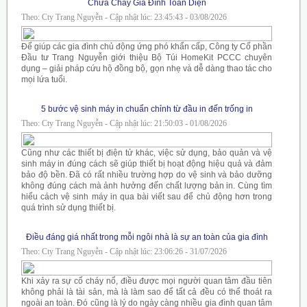
Chữa Cháy Gia Đình Toàn Diện
Theo: Cty Trang Nguyễn - Cập nhật lúc: 23:45:43 - 03/08/2026
Để giúp các gia đình chủ động ứng phó khẩn cấp, Công ty Cổ phần
Đầu tư Trang Nguyễn giới thiệu Bộ Túi HomeKit PCCC chuyên
dụng – giải pháp cứu hộ đồng bộ, gọn nhẹ và dễ dàng thao tác cho
mọi lứa tuổi.
5 bước vệ sinh máy in chuẩn chỉnh từ đầu in đến trống in
Theo: Cty Trang Nguyễn - Cập nhật lúc: 21:50:03 - 01/08/2026
Cũng như các thiết bị điện tử khác, việc sử dụng, bảo quản và vệ
sinh máy in đúng cách sẽ giúp thiết bị hoạt động hiệu quả và đảm
bảo độ bền. Đã có rất nhiều trường hợp do vệ sinh và bảo dưỡng
không đúng cách mà ảnh hưởng đến chất lượng bản in. Cùng tìm
hiểu cách vệ sinh máy in qua bài viết sau để chủ động hơn trong
quá trình sử dụng thiết bị.
Điều đáng giá nhất trong mỗi ngôi nhà là sự an toàn của gia đình
Theo: Cty Trang Nguyễn - Cập nhật lúc: 23:06:26 - 31/07/2026
Khi xảy ra sự cố cháy nổ, điều được mọi người quan tâm đầu tiên
không phải là tài sản, mà là làm sao để tất cả đều có thể thoát ra
ngoài an toàn. Đó cũng là lý do ngày càng nhiều gia đình quan tâm