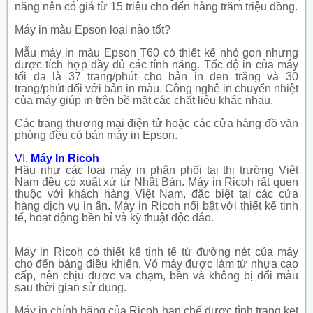
năng nên có giá từ 15 triệu cho đến hàng trăm triệu đồng.
Máy in màu Epson loại nào tốt?
Mẫu máy in màu Epson T60 có thiết kế nhỏ gọn nhưng
được tích hợp đầy đủ các tính năng. Tốc độ in của máy
tối đa là 37 trang/phút cho bản in đen trắng và 30
trang/phút đối với bản in màu.
Công nghệ in chuyển nhiệt
của máy giúp in trên bề mặt các chất liệu khác nhau.
Các trang thương mại điện tử hoặc các cửa hàng đồ văn
phòng đều có bán máy in Epson.
VI.
Máy In Ricoh
Hầu như các loại máy in phân phối tại thị trường Việt
Nam đều có xuất xứ từ Nhật Bản. Máy in Ricoh rất quen
thuộc với khách hàng Việt Nam, đặc biệt tại các cửa
hàng dịch vụ in ấn. Máy in Ricoh nổi bật với thiết kế tinh
tế, hoạt động bền bỉ và kỹ thuật độc đáo.
Máy in Ricoh có thiết kế tinh tế từ đường nét của máy
cho đến bảng điều khiển. Vỏ máy được làm từ nhựa cao
cấp, nên chịu được va chạm, bền và không bị đổi màu
sau thời gian sử dụng.
Máy in chính hãng của Ricoh hạn chế được tình trạng kẹt