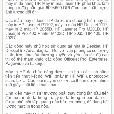
máy in đa năng HP. Máy in màu laser HP phân khúc tầm
trung có độ phân giải 600×600 DPI đảm bảo chất lượng
ảnh tương đối ổn.
Các mẫu máy in laser HP được ưa chuộng hiện nay là:
máy in HP Laserjet P1102, máy in màu HP Deskjet 1115,
máy in 2 mặt HP 2055D, HP Laserjet Pro M201D, HP
Laserjet Pro 400 Printer M402D, HP 2035, HP 400, HP
402D,…
Các dòng máy phù hợp sử dụng tại nhà là Deskjet, HP
Deskjet Ink Advantage,… Đối với văn phòng có số lượng
in ấn lớn, nhu cầu thường xuyên
và yêu cầu tốc độ cao
thì có thể tham kháo các dòng Officejet Pro, Enterprise,
Pagewide và Laserjet.
Máy in HP đa chức năng được tích hợp các tính năng
tiên tiến như: kết nối WIFI (máy in HP WIFI), photocopy,
scan, fax,… Các loại máy in cỡ lớn có thể in được nhiều
khổ giấy, chất liệu khác nhau.
Linh kiện máy in HP thường phải thay trong lần đầu tiên
đổi mực in đó là trống in. Lý do là trống in ban đầu chỉ
được phủ một lớp quang dẫn hữu cơ mỏng, đủ dùng hết
lượng mực in trong hộp.