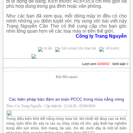
bị di động dễ dàng. Kích thước 40,6×35,9 cm nhỏ gọn rất
phù hợp dùng trong gia đình hoặc văn phòng.
Như các bạn đã xem qua, mỗi dòng máy in đều có cho
mình những ưu điểm tuyệt vời. Hy vọng với bài viết này
Trang Nguyễn Cần Thơ có thể cung cấp cho bạn góc
nhìn tổng quan hơn về các loại máy in trên thế giới.
Công ty Trang Nguyễn
In ấn
Gởi email cho bạn bè
Về trước
Lượt xem
4206832
bình luận
0
Bài liên quan
Các biện pháp bảo đảm an toàn PCCC trong mùa nắng nóng
Theo: Cty Trang Nguyễn - Cập nhật lúc: 23:24:28 - 05/08/2026
Trong điều kiện thời tiết nắng nóng mùa hè, khi nhiệt độ tăng cao và khô,
nóng, luôn tiềm ẩn xảy ra các vụ cháy, cháy nổ lớn, gây thiệt hại nghiêm
trọng đến sức khỏe, tính mạng, tài sản. Do đó, dưới đây là một số biện