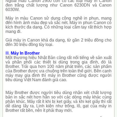
Ngoài mẫu Canon 2900 còn có các loại máy in Canon
đen trắng chất lượng như Canon 6230DN và Canon
6030W.
Máy in màu Canon sử dụng công nghệ in phun, mang
đến hình ảnh màu đẹp và sắc nét. Máy in phun Canon có
kích thước đa dạng. Có những loại cầm tay rất thích hợp
mang đi.
Giá máy in Canon khá đa dạng, từ gần 2 triệu đồng cho
đến 30 triệu đồng tùy loại.
III.
Máy In Brother
Một thương hiệu Nhật Bản cũng rất nổi tiếng về sản xuất
và phân phối các thiết bị dùng trong gia đình, đó là
Brother. Trải qua hơn 100 năm phát triển, các sản phẩm
của Brother được ưa chuộng trên toàn thế giới. Bên cạnh
máy may gia đình thì máy in Brother cũng được người
tiêu dùng Việt Nam đánh giá cao.
Máy Brother được người tiêu dùng nhận xét chất lượng
bản in sắc nét hơn hẳn so với các dòng máy khác cùng
phân khúc. Máy rất ít khi bị kẹt giấy, và khi kẹt giấy thì rất
dễ dàng lấy ra. Linh kiện như trống, lô, gạt của máy in
Brother rất bền, nên ít phải thay mới.