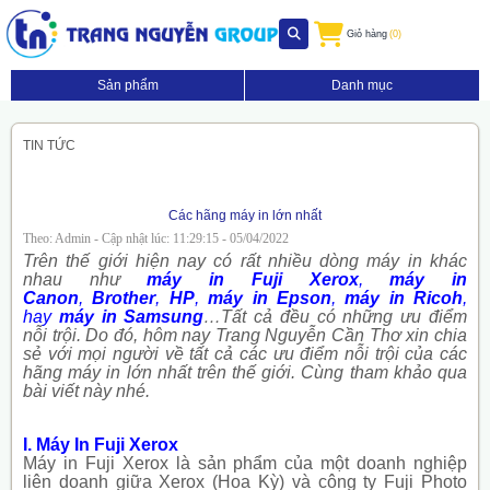
Giỏ hàng
(0)
Sản phẩm
Danh mục
TIN TỨC
Các hãng máy in lớn nhất
Theo: Admin - Cập nhật lúc: 11:29:15 - 05/04/2022
Trên thế giới hiện nay có rất nhiều dòng máy in khác
nhau như
máy in Fuji Xerox
,
máy in
Canon
,
Brother
,
HP
,
máy in Epson
,
máy in Ricoh
,
hay
máy in Samsung
…Tất cả đều có những ưu điểm
nỗi trội. Do đó, hôm nay Trang Nguyễn Cần Thơ xin chia
sẻ với mọi người về tất cả các ưu điểm nỗi trội của các
hãng máy in lớn nhất trên thế giới. Cùng tham khảo qua
bài viết này nhé.
I. Máy In Fuji Xerox
Máy in Fuji Xerox là sản phẩm của một doanh nghiệp
liên doanh giữa Xerox (Hoa Kỳ) và công ty Fuji Photo