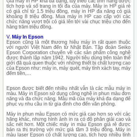
Giá máy in HP khá đa dạng, tùy theo các tính năng được
tích hợp và số trang in tối đa của máy. Máy in HP giá rẻ
có giá chỉ từ 1.5 triệu đồng, máy in HP đa năng có giá
khoảng 8 triệu đồng. Mua máy in HP cao cấp với các
chức năng vượt trội có giá lên tới vài chục triệu cho đến
hàng trăm triệu đồng.
V.
Máy In Epson
Epson cũng là một thương hiệu máy in rất quen thuộc
với người Việt Nam đến từ Nhật Bản. Tập đoàn Seiko
Epson Corporation chuyên về các sản phẩm công nghệ
được thành lập năm 1942. Người tiêu dùng trên toàn thế
giới đã quá quen thuộc với những thiết bị chất lượng cao
của Epson như: máy in, máy quét, máy tính xách tay, máy
đếm tiền,…
Epson được biết đến nhiều nhất vẫn là các mẫu máy in
màu. Máy in Epson sử dụng công nghệ in phun màu đơn
năng và đa chức năng. Mẫu mã của máy khá đa dạng để
phục vụ nhu cầu in từ gia đình cho đến văn phòng.
Máy in phun màu Epson có mức giá cao hơn so với các
hãng khác, nhưng hình ảnh in ra có độ phân giải cao và
sắc nét hơn. Một chiếc máy in màu Epson giá rẻ được
bán ra thị trường với mức giá tầm 3 triệu đồng. Máy in
màu laser Epson có chất lượng cao, tích hợp nhiều tính