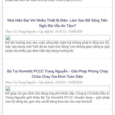
pháp bảo đảm an toàn phòng cháy, chữa cháy (PCCC)
Nhà Hiện Đại Với Nhiều Thiết Bị Điện: Làm Sao Để Sống Tiện
Nghi Mà Vẫn An Tâm?
Theo: Cty Trang Nguyễn - Cập nhật lúc: 23:45:51 - 03/08/2026
Để tận hưởng trọn vẹn cuộc sống tiện nghi mà không phải lo lắng mơ hồ,
việc xây dựng một "chế độ an toàn chủ động" cho không gian sống là giải
pháp mà nhiều gia đình hiện đại đang hướng tới.
Bộ Túi HomeKit PCCC Trang Nguyễn - Giải Pháp Phòng Cháy
Chữa Cháy Gia Đình Toàn Diện
Theo: Cty Trang Nguyễn - Cập nhật lúc: 23:45:43 - 03/08/2026
Để giúp các gia đình chủ động ứng phó khẩn cấp, Công ty Cổ phần Đầu tư
Trang Nguyễn giới thiệu Bộ Túi HomeKit PCCC chuyên dụng – giải pháp
cứu hộ đồng bộ, gọn nhẹ và dễ dàng thao tác cho mọi lứa tuổi.