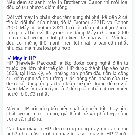
Nếu đem so sánh máy in Brother và Canon thì mỗi loại
đều có ưu nhược điểm riêng.
Đối với máy in phân khúc tầm trung thì phải kể đến 2 cái
tên là đối thủ của nhau, đó là Brother 2321D và Canon
2900. Máy in Brother 2321D có tốc độ in nhanh,in 2 mặt,
trống in rất bền và thay mực dễ dàng. Máy in Canon 2900
thì có chất lượng in tốt, phụ kiện dễ mua và rẻ. Mỗi loại
đều có những thế mạnh, nên tốt nhất là bạn cân nhắc
nhu cầu mà mua loại phù hợp.
IV.
Máy In HP
HP (Hewlett- Packard) là tập đoàn công nghệ điện tử
thuộc loại lớn nhất thế giới. HP được thành lập vào năm
1939, tại Hoa Kỳ, với những sản phẩm đầu tiên là công
cụ kiểm định và đo lường. Các dòng sản phẩm của HP
được sử dụng rộng rãi trên toàn thế giới, trong đó có Việt
Nam. Máy tính và máy in là 2 dòng sản phẩm được nhiều
người biết đến nhất.
Máy in HP nổi tiếng bởi hiệu suất làm việc tốt, chạy bền,
chất lượng mực in cao, giá thành rẻ và phù hợp dùng
trong văn phòng.
Các loại máy in HP được ứng dụng đầy đủ các công
nghệ như máy in phun, máy in laser, máy in HP 2 mặt,