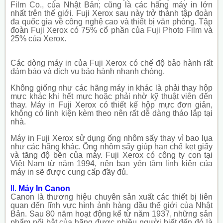
Film Co., của Nhật Bản; cũng là các hãng máy in lớn
nhất trên thế giới. Fuji Xerox sau này trở thành tập đoàn
đa quốc gia về công nghệ cao và thiết bị văn phòng.
Tập
đoàn Fuji Xerox có 75% cổ phần của Fuji Photo Film và
25% của Xerox.
Các dòng máy in của Fuji Xerox có chế độ bảo hành rất
đảm bảo và dịch vụ bảo hành nhanh chóng.
Không giống như các hãng máy in khác là phải thay hộp
mực khác khi hết mực hoặc phải nhờ kỹ thuật viên đến
thay. Máy in Fuji Xerox có thiết kế hộp mực đơn giản,
không có linh kiện kèm theo nên rất dễ dàng tháo lắp tại
nhà.
Máy in Fuji Xerox sử dụng ống nhôm sấy thay vì bao lụa
như các hãng khác. Ống nhôm sấy giúp hạn chế kẹt giấy
và tăng độ bền của máy. Fuji Xerox có công ty con tại
Việt Nam từ năm 1994, nên bạn yên tâm linh kiện của
máy in sẽ được cung cấp đầy đủ.
II.
Máy In Canon
Canon là thương hiệu chuyên sản xuất các thiết bị liên
quan đến lĩnh vực hình ảnh hàng đầu thế giới của Nhật
Bản. Sau 80 năm hoạt động kể từ năm 1937, những sản
phẩm nổi bật của hãng được nhiều người biết đến đó là