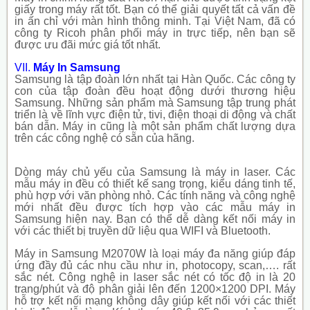
giấy trong máy rất tốt. Bạn có thể giải quyết tất cả vấn đề
in ấn chỉ với màn hình thông minh. Tại Việt Nam, đã có
công ty Ricoh phân phối máy in trực tiếp, nên bạn sẽ
được ưu đãi mức giá tốt nhất.
VII.
Máy In Samsung
Samsung là tập đoàn lớn nhất tại Hàn Quốc. Các công ty
con của tập đoàn đều hoạt động dưới thương hiệu
Samsung. Những sản phẩm mà Samsung tập trung phát
triển là về lĩnh vực điện tử, tivi, điện thoại di động và chất
bán dẫn. Máy in cũng là một sản phẩm chất lượng dựa
trên các công nghệ có sẵn của hãng.
Dòng máy chủ yếu của Samsung là máy in laser. Các
mẫu máy in đều có thiết kế sang trọng, kiểu dáng tinh tế,
phù hợp với văn phòng nhỏ. Các tính năng và công nghệ
mới nhất đều được tích hợp vào các mẫu máy in
Samsung hiện nay. Bạn có thể dễ dàng kết nối máy in
với các thiết bị truyền dữ liệu qua WIFI và Bluetooth.
Máy in Samsung M2070W là loại máy đa năng giúp đáp
ứng đầy đủ các nhu cầu như in, photocopy, scan,…. rất
sắc nét. Công nghệ in laser sắc nét có tốc độ in là 20
trang/phút và độ phân giải lên đến 1200×1200 DPI. Máy
hỗ trợ kết nối mạng không dây giúp kết nối với các thiết