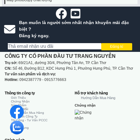
Máy photocopy chất lượng
Bạn muốn là người sớm nhất nhận khuyến mãi đặc
biệt ?
Đăng ký ngay.
Đăng kí
CÔNG TY CỔ PHẦN ĐẦU TƯ TRANG NGUYỄN
Trụ sở:
69/21A1, đường 30/4, Phường Tân An, TP. Cần Thơ
CN:
Số 46, Đường B12, KDC Hưng Phú 1, Phường Hưng Phú, TP. Cần Thơ
Tư vấn sản phẩm và dịch vụ:
Hotline:
0942387779 - 0915776663
Thông tin công ty
Hỗ trợ khách hàng
Giới Thiệu
Hướng Dẫn Mua Hàng
Chứng Nhận
Sản Phẩm
Chứng nhận
Khuyến Mãi
Hướng Dẫn Mua Hàng
Hình Ảnh Công Ty
Thi Công - Tư Vấn PCCC
Tin Tức
Tuyển Dụng
Liên Hệ