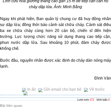
Lính cứu hỏa giương thang cao gần 15 m để tiếp cận căn hộ
cháy dập lửa. Ảnh: Minh Bằng
Ngay khi phát hiện, Ban quản lý chung cư đã huy động nhân
sự dập lửa; đồng thời báo cảnh sát chữa cháy. Cảnh sát điều
ba xe chữa cháy cùng hơn 20 cán bộ, chiến sĩ đến hiện
trường. Lực lượng chức năng sử dụng thang cao tiếp cận,
phun nước dập lửa. Sau khoảng 10 phút, đám cháy được
khống chế.
Bước đầu, nguyên nhân được xác định do cháy dàn nóng máy
lạnh.
Đình Văn
In ấn
Gởi email cho bạn bè
Về trước
Lượt xem
272
bình luận
0
Bài liên quan