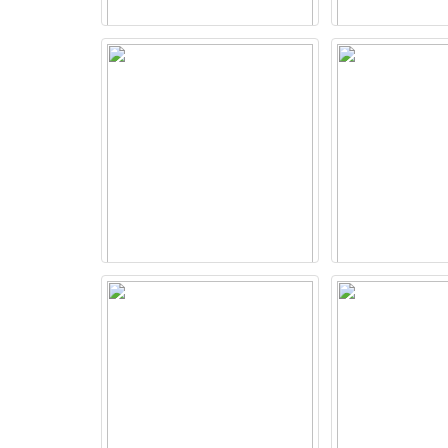
Máy photocopy Bizhub 206 (Full
Photocopy F
Options)
DocuCentr
36.800.000 VNĐ
32.000.0
Máy photocopy Bizhub 306
Máy in Brothe
52.500.000 VNĐ
3.700.0