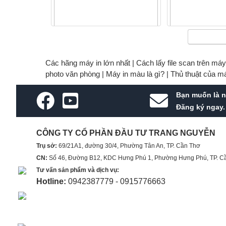
Combo Bình xịt chữa cháy mini
Túi Home Kit TN0
(500ml) & Búa thoát hiểm ô tô
PCCC cho mọ
Các hãng máy in lớn nhất |
Cách lấy file scan trên má
photo văn phòng |
Máy in màu là gì? |
Thủ thuật của m
290.000 VNĐ
2.600.0
Bạn muốn là n
Đăng ký ngay.
CÔNG TY CỔ PHẦN ĐẦU TƯ TRANG NGUYỄN
Trụ sở:
69/21A1, đường 30/4, Phường Tân An, TP. Cần Thơ
CN:
Số 46, Đường B12, KDC Hưng Phú 1, Phường Hưng Phú, TP. C
Tư vấn sản phẩm và dịch vụ:
Hotline:
0942387779 - 0915776663