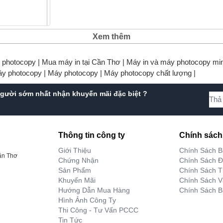
Xem thêm
1 - Bộ dụng cụ
i gia đình
y photocopy |
Mua máy in tại Cần Thơ |
Máy in và máy photocopy min
áy photocopy |
Máy photocopy |
Máy photocopy chất lượng |
00 VNĐ
gười sớm nhất nhận khuyến mãi đặc biệt ?
Thông tin công ty
Chính sách
Giới Thiệu
Chính Sách 
ần Thơ
Chứng Nhận
Chính Sách Đ
Sản Phẩm
Chính Sách T
Khuyến Mãi
Chính Sách 
Hướng Dẫn Mua Hàng
Chính Sách B
Hình Ảnh Công Ty
Thi Công - Tư Vấn PCCC
Tin Tức