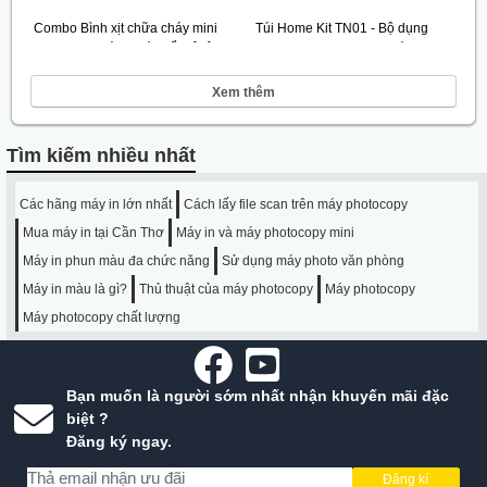
Combo Bình xịt chữa cháy mini
Túi Home Kit TN01 - Bộ dụng
(500ml) & Búa thoát hiểm ô tô
cụ PCCC cho mọi gia đình
290.000 VNĐ
2.600.000 VNĐ
Xem thêm
Tìm kiếm nhiều nhất
Các hãng máy in lớn nhất
Cách lấy file scan trên máy photocopy
Mua máy in tại Cần Thơ
Máy in và máy photocopy mini
Máy in phun màu đa chức năng
Sử dụng máy photo văn phòng
Máy in màu là gì?
Thủ thuật của máy photocopy
Máy photocopy
Máy photocopy chất lượng
Bạn muốn là người sớm nhất nhận khuyến mãi đặc
biệt ?
Đăng ký ngay.
Đăng kí