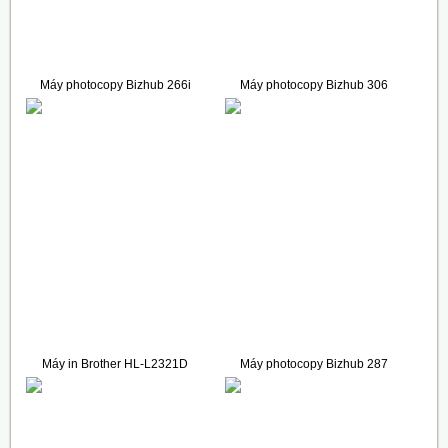
Máy photocopy Bizhub 266i
Máy photocopy Bizhub 306
(Full Options)
52.500.000 VNĐ
43.500.000 VNĐ
Máy in Brother HL-L2321D
Máy photocopy Bizhub 287
3.700.000 VNĐ
60.000.000 VNĐ