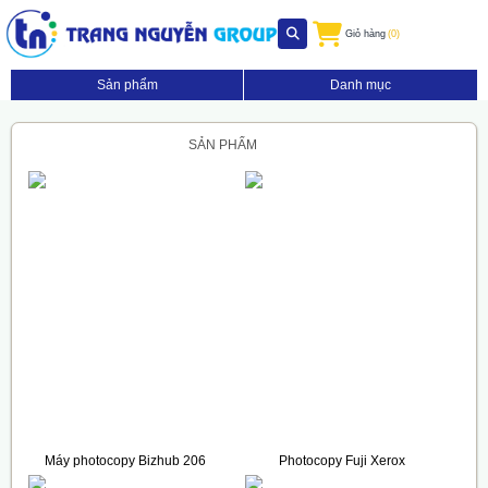
Giỏ hàng
(0)
Sản phẩm
Danh mục
SẢN PHẨM
Máy photocopy Bizhub 206
Photocopy Fuji Xerox
(Full Options)
DocuCentre S2520