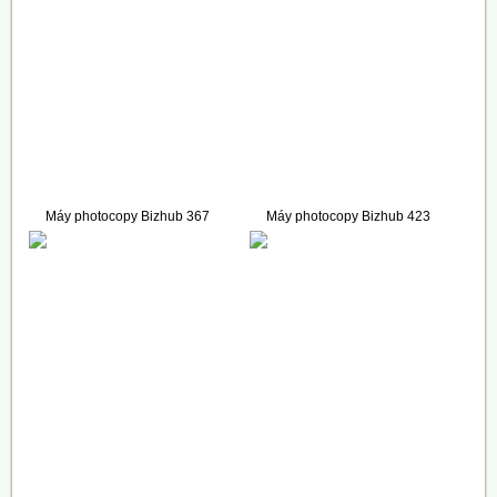
Máy photocopy Bizhub 367
Máy photocopy Bizhub 423
78.000.000 VNĐ
157.000.000 VNĐ