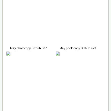
Máy photocopy Bizhub 367
Máy photocopy Bizhub 423
78.000.000 VNĐ
157.000.000 VNĐ