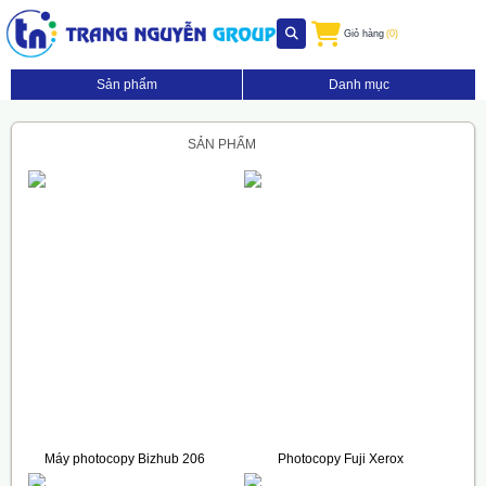
Giỏ hàng
(0)
Sản phẩm
Danh mục
SẢN PHẨM
Máy photocopy Bizhub 206
Photocopy Fuji Xerox
(Full Options)
DocuCentre S2520