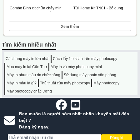
Combo Bình xịt chữa cháy mini
Túi Home Kit TN01 - Bộ dụng
(500ml) & Búa thoát hiểm ô tô
cụ PCCC cho mọi gia đình
290.000 VNĐ
2.600.000 VNĐ
Xem thêm
Tìm kiếm nhiều nhất
Các hãng máy in lớn nhất
Cách lấy file scan trên máy photocopy
Mua máy in tại Cần Thơ
Máy in và máy photocopy mini
Máy in phun màu đa chức năng
Sử dụng máy photo văn phòng
Máy in màu là gì?
Thủ thuật của máy photocopy
Máy photocopy
Máy photocopy chất lượng
Bạn muốn là người sớm nhất nhận khuyến mãi đặc
biệt ?
Đăng ký ngay.
Đăng kí