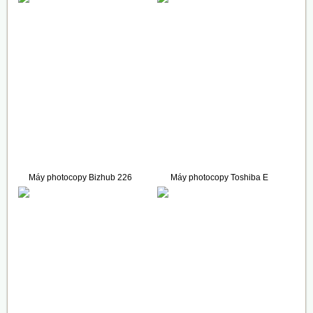
36.800.000 VNĐ
32.000.000 VNĐ
Máy photocopy Bizhub 226
Máy photocopy Toshiba E
(Full Options)
Studio 2309A
38.900.000 VNĐ
29.800.000 VNĐ