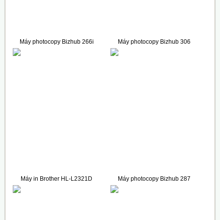
Máy photocopy Bizhub 266i
Máy photocopy Bizhub 306
(Full Options)
52.500.000 VNĐ
43.500.000 VNĐ
Máy in Brother HL-L2321D
Máy photocopy Bizhub 287
3.700.000 VNĐ
60.000.000 VNĐ