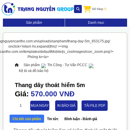
Giỏ hàng
(0)
Sản phẩm
Danh mục
Sản phẩm
Thi Công - Tư Vấn PCCC
Kệ tủ và đồ bảo hộ
Thang dây thoát hiểm 5m
Giá:
570.000 VNĐ
MUA NGAY
IN BÁO GIÁ
TẢI FILE PDF
Chi tiết sản phẩm
Tin tức
Bình luận - Đánh giá