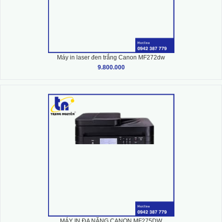
Máy in laser đen trắng Canon MF272dw
9.800.000
MÁY IN ĐA NĂNG CANON MF275DW