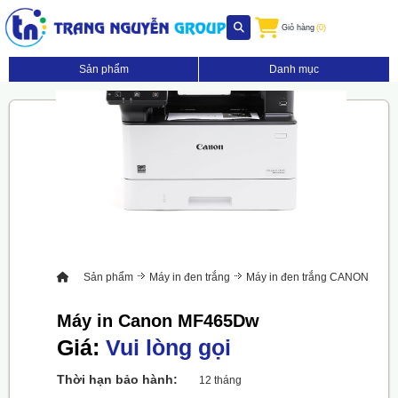
Giỏ hàng
(0)
Sản phẩm
Danh mục
Phóng to
Sản phẩm
Máy in đen trắng
Máy in đen trắng CANON
Máy in Canon MF465Dw
Giá:
Vui lòng gọi
Thời hạn bảo hành:
12 tháng