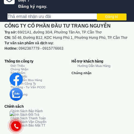
biệt ?
Đăng ký ngay.
Đăng kí
CÔNG TY CỔ PHẦN ĐẦU TƯ TRANG NGUYỄN
Trụ sở:
69/21A1, đường 30/4, Phường Tân An, TP. Cần Thơ
CN:
Số 46, Đường B12, KDC Hưng Phú 1, Phường Hưng Phú, TP. Cần Thơ
Tư vấn sản phẩm và dịch vụ:
Hotline:
0942387779 - 0915776663
Thông tin công ty
Hỗ trợ khách hàng
Giới Thiệu
Hướng Dẫn Mua Hàng
Chứng Nhận
Sản Phẩm
Chứng nhận
Khuyến Mãi
Hướng Dẫn Mua Hàng
Hình Ảnh Công Ty
Thi Công - Tư Vấn PCCC
Tin Tức
Tuyển Dụng
Liên Hệ
Chính sách
Chính Sách Bảo Hành
Chính Sách Đổi Trả
Chính Sách Thanh Toán
Chính Sách Vận Chuyển
Chính Sách Bảo Mật TT