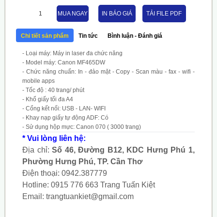
MUA NGAY
IN BÁO GIÁ
TẢI FILE PDF
Chi tiết sản phẩm
Tin tức
Bình luận - Đánh giá
- Loại máy: Máy in laser đa chức năng
- Model máy: Canon MF465DW
- Chức năng chuẩn: In - đảo mặt - Copy - Scan màu - fax - wifi -
mobile apps
- Tốc độ : 40 trang/ phút
- Khổ giấy tối đa A4
- Cổng kết nối: USB - LAN- WIFI
- Khay nạp giấy tự động ADF: Có
- Sử dụng hộp mực: Canon 070 ( 3000 trang)
* Vui lòng liên hệ:
Địa chỉ:
Số 46, Đường B12, KDC Hưng Phú 1,
Phường Hưng Phú, TP. Cần Thơ
Điện thoại:
0942.387779
Hotline:
0915 776 663
Trang Tuấn Kiệt
Email:
trangtuankiet@gmail.com