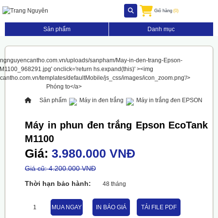
Giỏ hàng
(0)
Sản phẩm
Danh mục
Sản phẩm
Máy in đen trắng
Máy in trắng đen EPSON
Máy in phun đen trắng Epson EcoTank
M1100
Giá:
3.980.000 VNĐ
Giá cũ: 4.200.000 VNĐ
Thời hạn bảo hành:
48 tháng
MUA NGAY
IN BÁO GIÁ
TẢI FILE PDF