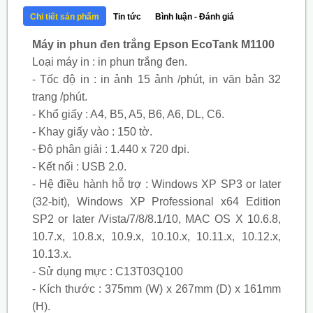
Chi tiết sản phẩm
Tin tức
Bình luận - Đánh giá
Máy in phun đen trắng Epson EcoTank M1100
Loại máy in : in phun trắng đen.
- Tốc độ in : in ảnh 15 ảnh /phút, in văn bản 32
trang /phút.
- Khổ giấy : A4, B5, A5, B6, A6, DL, C6.
- Khay giấy vào : 150 tờ.
- Độ phân giải : 1.440 x 720 dpi.
- Kết nối : USB 2.0.
- Hệ điều hành hỗ trợ : Windows XP SP3 or later
(32-bit), Windows XP Professional x64 Edition
SP2 or later /Vista/7/8/8.1/10, MAC OS X 10.6.8,
10.7.x, 10.8.x, 10.9.x, 10.10.x, 10.11.x, 10.12.x,
10.13.x.
- Sử dụng mực : C13T03Q100
- Kích thước : 375mm (W) x 267mm (D) x 161mm
(H).