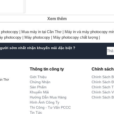
Xem thêm
1 - Bộ dụng cụ
i gia đình
y photocopy |
Mua máy in tại Cần Thơ |
Máy in và máy photocopy min
áy photocopy |
Máy photocopy |
Máy photocopy chất lượng |
00 VNĐ
gười sớm nhất nhận khuyến mãi đặc biệt ?
Thông tin công ty
Chính sách
Giới Thiệu
Chính Sách 
ần Thơ
Chứng Nhận
Chính Sách Đ
Sản Phẩm
Chính Sách T
Khuyến Mãi
Chính Sách 
Hướng Dẫn Mua Hàng
Chính Sách B
Hình Ảnh Công Ty
Thi Công - Tư Vấn PCCC
Tin Tức