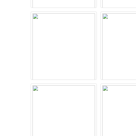
Máy photocopy Bizhub 206 (Full
Photocopy F
Options)
DocuCentr
36.800.000 VNĐ
32.000.0
Máy photocopy Bizhub 306
Máy in Brothe
52.500.000 VNĐ
3.700.0