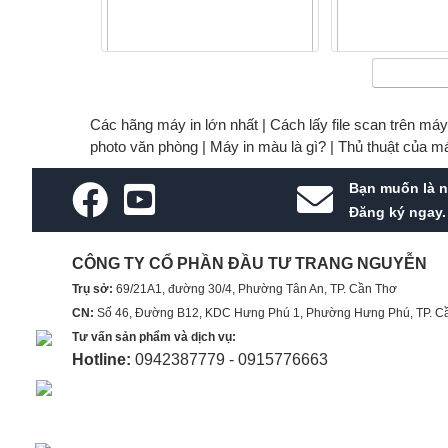
Combo Bình xịt chữa cháy mini
Túi Home Kit TN0
(500ml) & Búa thoát hiểm ô tô
PCCC cho mọ
Các hãng máy in lớn nhất |
Cách lấy file scan trên má
photo văn phòng |
Máy in màu là gì? |
Thủ thuật của m
290.000 VNĐ
2.600.0
Bạn muốn là n
Đăng ký ngay.
CÔNG TY CỔ PHẦN ĐẦU TƯ TRANG NGUYỄN
Trụ sở:
69/21A1, đường 30/4, Phường Tân An, TP. Cần Thơ
CN:
Số 46, Đường B12, KDC Hưng Phú 1, Phường Hưng Phú, TP. C
Tư vấn sản phẩm và dịch vụ:
Hotline:
0942387779 - 0915776663