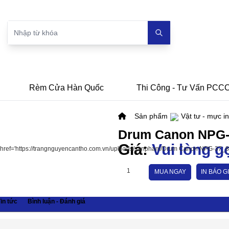
Rèm Cửa Hàn Quốc
Thi Công - Tư Vấn PCC
Sản phẩm
Vật tư - mực in
Drum Canon NPG
Giá:
Vui lòng g
MUA NGAY
IN BÁO G
in tức
Bình luận - Đánh giá