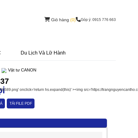
Giỏ hàng
(0)
Góp ý: 0915 776 663
C
Du Lịch Và Lữ Hành
Vật tư CANON
-37
ọi
IÁ
TẢI FILE PDF