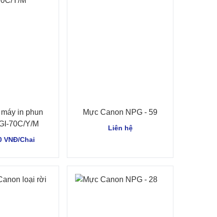
máy in phun
Mực Canon NPG - 59
GI-70C/Y/M
Liên hệ
0 VNĐ/Chai