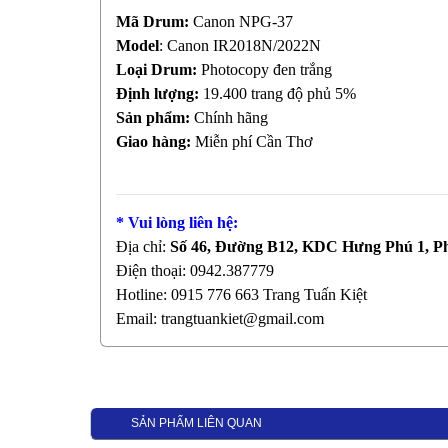
Mã Drum:
Canon NPG-37
Model
: Canon IR2018N/2022N
Loại Drum:
Photocopy đen trắng
Định lượng:
19.400 trang độ phủ 5%
Sản phẩm:
Chính hãng
Giao hàng:
Miễn phí Cần Thơ
* Vui lòng liên hệ:
Địa chỉ:
Số 46, Đường B12, KDC Hưng Phú 1, P
Điện thoại:
0942.387779
Hotline:
0915 776 663
Trang Tuấn Kiệt
Email:
trangtuankiet@gmail.com
SẢN PHẨM LIÊN QUAN