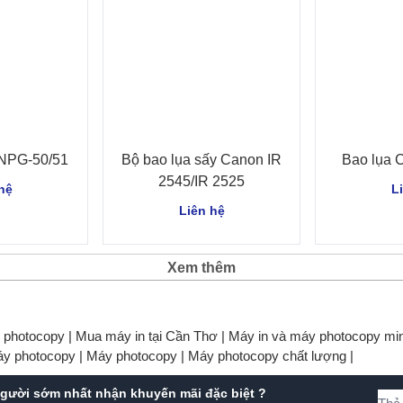
NPG-50/51
Bộ bao lụa sấy Canon IR
Bao lụa C
2545/IR 2525
hệ
L
Liên hệ
Xem thêm
y photocopy |
Mua máy in tại Cần Thơ |
Máy in và máy photocopy min
áy photocopy |
Máy photocopy |
Máy photocopy chất lượng |
gười sớm nhất nhận khuyến mãi đặc biệt ?