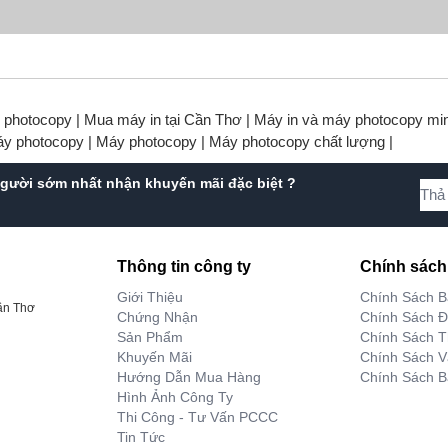
y photocopy |
Mua máy in tại Cần Thơ |
Máy in và máy photocopy min
áy photocopy |
Máy photocopy |
Máy photocopy chất lượng |
gười sớm nhất nhận khuyến mãi đặc biệt ?
Thông tin công ty
Chính sách
Giới Thiệu
Chính Sách 
ần Thơ
Chứng Nhận
Chính Sách Đ
Sản Phẩm
Chính Sách T
Khuyến Mãi
Chính Sách 
Hướng Dẫn Mua Hàng
Chính Sách B
Hình Ảnh Công Ty
Thi Công - Tư Vấn PCCC
Tin Tức