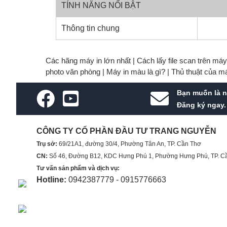
TÍNH NĂNG NỔI BẬT
Thông tin chung
Các hãng máy in lớn nhất |
Cách lấy file scan trên má
photo văn phòng |
Máy in màu là gì? |
Thủ thuật của m
Bạn muốn là n
Đăng ký ngay.
CÔNG TY CỔ PHẦN ĐẦU TƯ TRANG NGUYỄN
Trụ sở:
69/21A1, đường 30/4, Phường Tân An, TP. Cần Thơ
CN:
Số 46, Đường B12, KDC Hưng Phú 1, Phường Hưng Phú, TP. C
Tư vấn sản phẩm và dịch vụ:
Hotline:
0942387779 - 0915776663