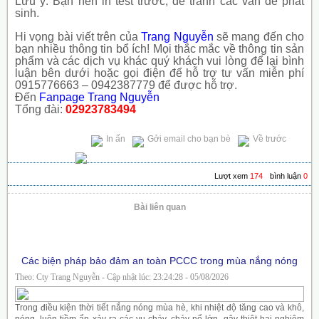
Lưu ý: Bạn nên in test trước, để tránh các vấn đề phát
sinh.
Hi vọng bài viết trên của
Trang Nguyễn
sẽ mang đến cho
bạn nhiều thông tin bổ ích! Mọi thắc mắc về thông tin sản
phẩm và các dịch vụ khác quý khách vui lòng để lại bình
luận bên dưới hoặc gọi điện để hỗ trợ tư vấn miễn phí
0915776663 – 0942387779 để được hỗ trợ.
Đến
Fanpage Trang Nguyễn
Tổng đài:
02923783494
In ấn
Gởi email cho bạn bè
Về trước
Lượt xem
174
bình luận
0
Bài liên quan
Các biện pháp bảo đảm an toàn PCCC trong mùa nắng nóng
Theo: Cty Trang Nguyễn - Cập nhật lúc: 23:24:28 - 05/08/2026
Trong điều kiện thời tiết nắng nóng mùa hè, khi nhiệt độ tăng cao và khô,
nóng, luôn tiềm ẩn xảy ra các vụ cháy, cháy nổ lớn, gây thiệt hại nghiêm