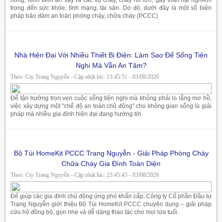
trọng đến sức khỏe, tính mạng, tài sản. Do đó, dưới đây là một số biện
pháp bảo đảm an toàn phòng cháy, chữa cháy (PCCC)
Nhà Hiện Đại Với Nhiều Thiết Bị Điện: Làm Sao Để Sống Tiện
Nghi Mà Vẫn An Tâm?
Theo: Cty Trang Nguyễn - Cập nhật lúc: 23:45:51 - 03/08/2026
Để tận hưởng trọn vẹn cuộc sống tiện nghi mà không phải lo lắng mơ hồ,
việc xây dựng một "chế độ an toàn chủ động" cho không gian sống là giải
pháp mà nhiều gia đình hiện đại đang hướng tới.
Bộ Túi HomeKit PCCC Trang Nguyễn - Giải Pháp Phòng Cháy
Chữa Cháy Gia Đình Toàn Diện
Theo: Cty Trang Nguyễn - Cập nhật lúc: 23:45:43 - 03/08/2026
Để giúp các gia đình chủ động ứng phó khẩn cấp, Công ty Cổ phần Đầu tư
Trang Nguyễn giới thiệu Bộ Túi HomeKit PCCC chuyên dụng – giải pháp
cứu hộ đồng bộ, gọn nhẹ và dễ dàng thao tác cho mọi lứa tuổi.