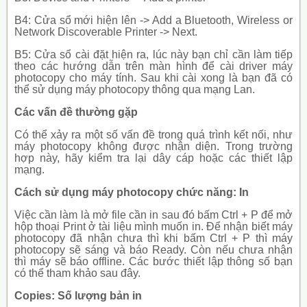
B4: Cửa sổ mới hiện lên -> Add a Bluetooth, Wireless or
Network Discoverable Printer -> Next.
B5: Cửa sổ cài đặt hiện ra, lúc này bạn chỉ cần làm tiếp
theo các hướng dẫn trên màn hình để cài driver máy
photocopy cho máy tính. Sau khi cài xong là bạn đã có
thể sử dụng máy photocopy thông qua mạng Lan.
Các vấn đề thường gặp
Có thể xảy ra một số vấn đề trong quá trình kết nối, như
máy photocopy không được nhận diện. Trong trường
hợp này, hãy kiểm tra lại dây cáp hoặc các thiết lập
mạng.
Cách sử dụng máy photocopy chức năng: In
Việc cần làm là mở file cần in sau đó bấm Ctrl + P để mở
hộp thoại Print ở tài liệu mình muốn in. Để nhận biết máy
photocopy đã nhận chưa thì khi bấm Ctrl + P thì máy
photocopy sẽ sáng và báo Ready. Còn nếu chưa nhận
thì máy sẽ báo offline. Các bước thiết lập thông số bạn
có thể tham khảo sau đây.
Copies: Số lượng bản in