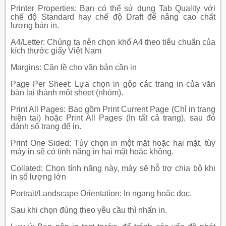
Printer Properties: Bạn có thể sử dụng Tab Quality với
chế độ Standard hay chế độ Draft để nâng cao chất
lượng bản in.
A4/Letter: Chúng ta nên chọn khổ A4 theo tiêu chuẩn của
kích thước giấy Việt Nam
Margins: Căn lề cho văn bản cần in
Page Per Sheet: Lựa chọn in gộp các trang in của văn
bản lại thành một sheet (nhóm).
Print All Pages: Bao gồm Print Current Page (Chỉ in trang
hiện tại) hoặc Print All Pages (In tất cả trang), sau đó
đánh số trang để in.
Print One Sided: Tùy chọn in một mặt hoặc hai mặt, tùy
máy in sẽ có tính năng in hai mặt hoặc không.
Collated: Chọn tính năng này, máy sẽ hỗ trợ chia bộ khi
in số lượng lớn
Portrait/Landscape Orientation: In ngang hoặc dọc.
Sau khi chọn đúng theo yêu cầu thì nhấn in.