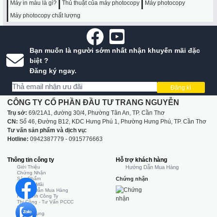
Máy in màu là gì?
Thủ thuật của máy photocopy
Máy photocopy
Máy photocopy chất lượng
Bạn muốn là người sớm nhất nhận khuyến mãi đặc
biệt ?
Đăng ký ngay.
Đăng kí
CÔNG TY CỔ PHẦN ĐẦU TƯ TRANG NGUYỄN
Trụ sở:
69/21A1, đường 30/4, Phường Tân An, TP. Cần Thơ
CN:
Số 46, Đường B12, KDC Hưng Phú 1, Phường Hưng Phú, TP. Cần Thơ
Tư vấn sản phẩm và dịch vụ:
Hotline:
0942387779 - 0915776663
Thông tin công ty
Hỗ trợ khách hàng
Giới Thiệu
Hướng Dẫn Mua Hàng
Chứng Nhận
Sản Phẩm
Chứng nhận
Khuyến Mãi
Hướng Dẫn Mua Hàng
Hình Ảnh Công Ty
Thi Công - Tư Vấn PCCC
Tin Tức
Tuyển Dụng