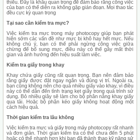
thiếu. Đây là khâu quan trọng để đảm bảo rằng công việc
của bạn có thể diễn ra không gặp gián đoạn. Mọi thao tác
đều cực kỳ quan trọng
Tại sao cần kiểm tra mực?
Việc kiểm tra mực trong máy photocopy giúp bạn phát
hiện sớm các vấn đề như mực bị khô hay hết mực. Nếu
không chú ý, bạn có thể phải ngừng công việc giữa
chừng để bổ sung mực, điều này có thể gây mất thời
gian và ảnh hưởng đến hiệu suất làm việc.
Kiểm tra giấy trong khay
Khay chứa giấy cũng rất quan trọng. Bạn nên đảm bảo
rằng giấy được đặt ngay ngắn và đúng vị trí. Ngoài ra,
bạn cũng không nên cho quá nhiều giấy vào khay, vì điều
này có thể dẫn đến tình trạng kẹt giấy trong quá trình sử
dụng. Bỏ nhiều giây sẽ làm cho bộ phân nâng khay giấy
qua tải. Hoặc bộ phận kéo giấy không hoạt động một
cách hiệu quả.
Thời gian kiểm tra lâu không
Việc kiểm tra mực và giấy trong máy photocopy rất nhanh
và đơn giản. Thời gian kiểm tra có thể chưa đến 5 phút
hoặc có thể nhanh hơn khi bạn đã thành thạo kỹ năng sử