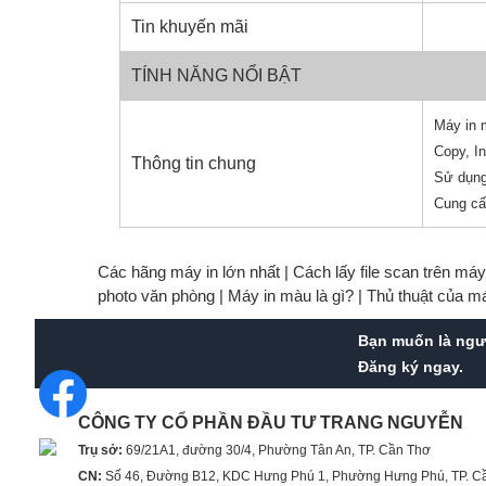
Tin khuyến mãi
TÍNH NĂNG NỔI BẬT
Máy in
Copy, I
Thông tin chung
Sử dụng
Cung cấ
Các hãng máy in lớn nhất |
Cách lấy file scan trên má
photo văn phòng |
Máy in màu là gì? |
Thủ thuật của m
Bạn muốn là n
Đăng ký ngay.
CÔNG TY CỔ PHẦN ĐẦU TƯ TRANG NGUYỄN
Trụ sở:
69/21A1, đường 30/4, Phường Tân An, TP. Cần Thơ
CN:
Số 46, Đường B12, KDC Hưng Phú 1, Phường Hưng Phú, TP. C