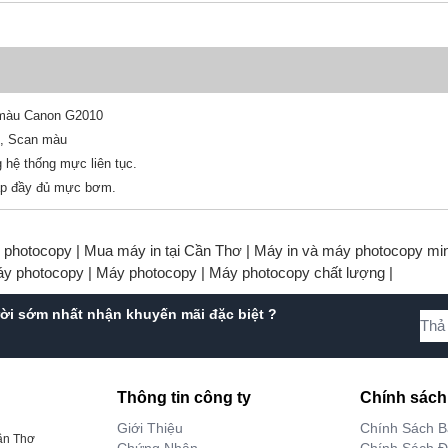
 màu Canon G2010
n, Scan màu
 hệ thống mực liên tục.
p đầy đủ mực bơm.
y photocopy |
Mua máy in tại Cần Thơ |
Máy in và máy photocopy min
áy photocopy |
Máy photocopy |
Máy photocopy chất lượng |
gười sớm nhất nhận khuyến mãi đặc biệt ?
Thông tin công ty
Chính sách
Giới Thiệu
Chính Sách 
ần Thơ