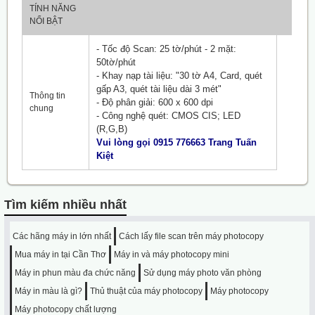
TÍNH NĂNG
NỔI BẬT
- Tốc độ Scan: 25 tờ/phút - 2 mặt:
50tờ/phút
- Khay nạp tài liệu: "30 tờ A4, Card, quét
gấp A3, quét tài liệu dài 3 mét"
Thông tin
- Độ phân giải: 600 x 600 dpi
chung
- Công nghệ quét: CMOS CIS; LED
(R,G,B)
Vui lòng gọi 0915 776663 Trang Tuấn
Kiệt
Tìm kiếm nhiều nhất
Các hãng máy in lớn nhất
Cách lấy file scan trên máy photocopy
Mua máy in tại Cần Thơ
Máy in và máy photocopy mini
Máy in phun màu đa chức năng
Sử dụng máy photo văn phòng
Máy in màu là gì?
Thủ thuật của máy photocopy
Máy photocopy
Máy photocopy chất lượng