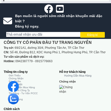
Bạn muốn là người sớm nhất nhận khuyến mãi đặc
biệt ?
Đăng ký ngay.
Đăng kí
CÔNG TY CỔ PHẦN ĐẦU TƯ TRANG NGUYỄN
Trụ sở:
69/21A1, đường 30/4, Phường Tân An, TP. Cần Thơ
CN:
Số 46, Đường B12, KDC Hưng Phú 1, Phường Hưng Phú, TP. Cần Thơ
Tư vấn sản phẩm và dịch vụ:
Hotline:
0942387779 - 0915776663
Thông tin công ty
Hỗ trợ khách hàng
Giới Thiệu
Hướng Dẫn Mua Hàng
Chứng Nhận
Sản Phẩm
Chứng nhận
Khuyến Mãi
Hướng Dẫn Mua Hàng
Hình Ảnh Công Ty
Thi Công - Tư Vấn PCCC
Tin Tức
Tuyển Dụng
Liên Hệ
Chính sách