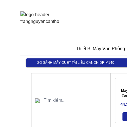
Thiết Bị Máy Văn Phòng
SO SÁNH MÁY QUÉT TÀI LIỆU CANON DR M140
Máy
Ca
44.