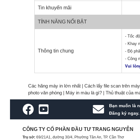
Tin khuyến mãi
TÍNH NĂNG NỔI BẬT
- Tốc độ
- Khay n
Thông tin chung
- Độ phâ
- Công 
Vui lòn
Các hãng máy in lớn nhất |
Cách lấy file scan trên má
photo văn phòng |
Máy in màu là gì? |
Thủ thuật của m
Bạn muốn là n
Đăng ký ngay.
CÔNG TY CỔ PHẦN ĐẦU TƯ TRANG NGUYỄN
Trụ sở:
69/21A1, đường 30/4, Phường Tân An, TP. Cần Thơ