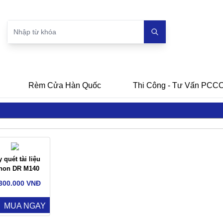
Rèm Cửa Hàn Quốc
Thi Công - Tư Vấn PCC
 quét tài liệu
non DR M140
300.000 VNĐ
MUA NGAY