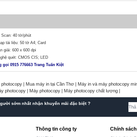
 Scan: 40 tờ/phút
ạp tài liệu: 50 tờ A4; Card
n giải: 600 x 600 dpi
nghệ quét: CMOS CIS; LED
g gọi 0915 776663 Trang Tuấn Kiệt
y photocopy |
Mua máy in tại Cần Thơ |
Máy in và máy photocopy min
áy photocopy |
Máy photocopy |
Máy photocopy chất lượng |
gười sớm nhất nhận khuyến mãi đặc biệt ?
Thông tin công ty
Chính sách