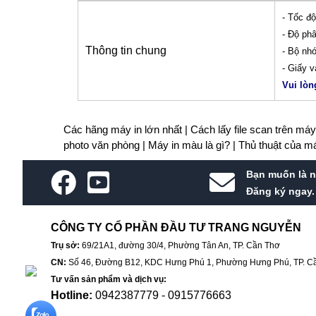
- Tốc độ
- Độ phâ
Thông tin chung
- Bộ nh
- Giấy v
Vui lòn
Các hãng máy in lớn nhất |
Cách lấy file scan trên má
photo văn phòng |
Máy in màu là gì? |
Thủ thuật của m
Bạn muốn là n
Đăng ký ngay.
CÔNG TY CỔ PHẦN ĐẦU TƯ TRANG NGUYỄN
Trụ sở:
69/21A1, đường 30/4, Phường Tân An, TP. Cần Thơ
CN:
Số 46, Đường B12, KDC Hưng Phú 1, Phường Hưng Phú, TP. C
Tư vấn sản phẩm và dịch vụ:
Hotline:
0942387779 - 0915776663