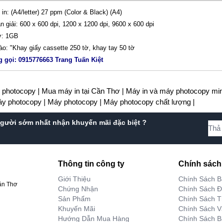
 in: (A4/letter) 27 ppm (Color & Black) (A4)
n giải: 600 x 600 dpi, 1200 x 1200 dpi, 9600 x 600 dpi
ớ: 1GB
ào: "Khay giấy cassette 250 tờ, khay tay 50 tờ
g gọi: 0915776663 Trang Tuấn Kiệt
y photocopy |
Mua máy in tại Cần Thơ |
Máy in và máy photocopy min
áy photocopy |
Máy photocopy |
Máy photocopy chất lượng |
gười sớm nhất nhận khuyến mãi đặc biệt ?
Thông tin công ty
Chính sách
Giới Thiệu
Chính Sách 
ần Thơ
Chứng Nhận
Chính Sách Đ
Sản Phẩm
Chính Sách T
Khuyến Mãi
Chính Sách 
Hướng Dẫn Mua Hàng
Chính Sách B