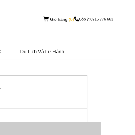
Giỏ hàng
(0)
Góp ý: 0915 776 663
C
Du Lịch Và Lữ Hành
x