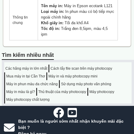
Tên máy in:
Máy in Epson ecotank L121
Loại máy in:
In phun màu có bộ tiếp mực
ngoài chính hãng
Thông tin
chung
Khổ giấy in:
Tối đa khổ A4
Tốc độ in:
Trắng đen 8,5ipm, màu 4,5
ipm
Tìm kiếm nhiều nhất
Các hãng máy in lớn nhất
Cách lấy file scan trên máy photocopy
Mua máy in tại Cần Thơ
Máy in và máy photocopy mini
Máy in phun màu đa chức năng
Sử dụng máy photo văn phòng
Máy in màu là gì?
Thủ thuật của máy photocopy
Máy photocopy
Máy photocopy chất lượng
Bạn muốn là người sớm nhất nhận khuyến mãi đặc
biệt ?
Đăng ký ngay.