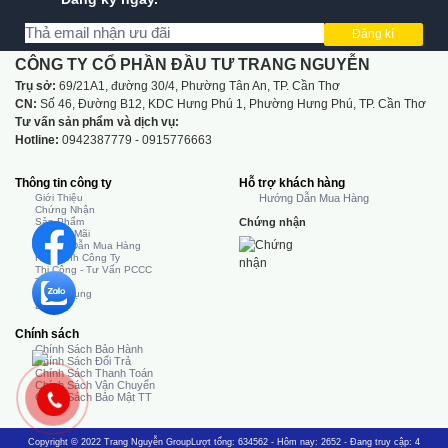
Đăng kí
CÔNG TY CỔ PHẦN ĐẦU TƯ TRANG NGUYỄN
Trụ sở:
69/21A1, đường 30/4, Phường Tân An, TP. Cần Thơ
CN:
Số 46, Đường B12, KDC Hưng Phú 1, Phường Hưng Phú, TP. Cần Thơ
Tư vấn sản phẩm và dịch vụ:
Hotline:
0942387779 - 0915776663
Thông tin công ty
Hỗ trợ khách hàng
Giới Thiệu
Hướng Dẫn Mua Hàng
Chứng Nhận
Sản Phẩm
Chứng nhận
Khuyến Mãi
Hướng Dẫn Mua Hàng
Hình Ảnh Công Ty
Thi Công - Tư Vấn PCCC
Tin Tức
Tuyển Dụng
Liên Hệ
Chính sách
Chính Sách Bảo Hành
Chính Sách Đổi Trả
Chính Sách Thanh Toán
Chính Sách Vận Chuyển
Chính Sách Bảo Mật TT
Copyright © 2022 Trang Nguyễn Group
Lượt tổng: 634562 - Hôm nay: 2652 - Đang truy cập: 4