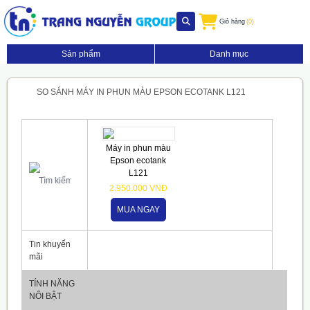
Giỏ hàng
(0)
Sản phẩm
Danh mục
SO SÁNH MÁY IN PHUN MÀU EPSON ECOTANK L121
Máy in phun màu
Epson ecotank
L121
2.950.000 VNĐ
MUA NGAY
Tin khuyến
mãi
TÍNH NĂNG
NỔI BẬT