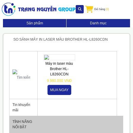
Giỏ hàng
(0)
Sản phẩm
Danh mục
SO SÁNH MÁY IN LASER MÀU BROTHER HL-L8260CDN
Máy in laser màu
Brother HL-
L8260CDN
9.980.000 VNĐ
MUA NGAY
Tin khuyến
mãi
TÍNH NĂNG
NỔI BẬT