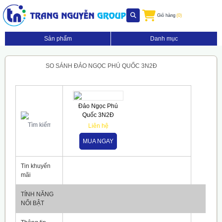
Giỏ hàng
(0)
Sản phẩm
Danh mục
SO SÁNH ĐẢO NGỌC PHÚ QUỐC 3N2Đ
Đảo Ngọc Phú
Quốc 3N2Đ
Liên hệ
MUA NGAY
Tin khuyến
mãi
TÍNH NĂNG
NỔI BẬT