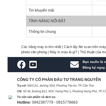
Tin khuyến mãi
TÍNH NĂNG NỔI BẬT
Thông tin chung
Các hãng máy in lớn nhất |
Cách lấy file scan trên má
photo văn phòng |
Máy in màu là gì? |
Thủ thuật của m
Bạn muốn là n
Đăng ký ngay.
CÔNG TY CỔ PHẦN ĐẦU TƯ TRANG NGUYỄN
Trụ sở:
69/21A1, đường 30/4, Phường Tân An, TP. Cần Thơ
CN:
Số 46, Đường B12, KDC Hưng Phú 1, Phường Hưng Phú, TP. C
Tư vấn sản phẩm và dịch vụ:
Hotline:
0942387779 - 0915776663