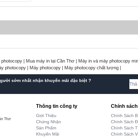
y photocopy |
Mua máy in tại Cần Thơ |
Máy in và máy photocopy min
áy photocopy |
Máy photocopy |
Máy photocopy chất lượng |
gười sớm nhất nhận khuyến mãi đặc biệt ?
Thông tin công ty
Chính sách
Giới Thiệu
Chính Sách 
ần Thơ
Chứng Nhận
Chính Sách Đ
Sản Phẩm
Chính Sách T
Khuyến Mãi
Chính Sách 