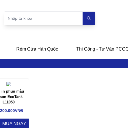
Rèm Cửa Hàn Quốc
Thi Công - Tư Vấn PCC
 in phun màu
son EcoTank
L11050
.200.000VNĐ
MUA NGAY