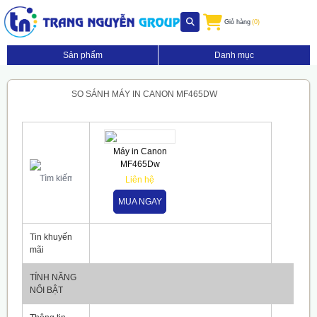
Giỏ hàng
(0)
Sản phẩm
Danh mục
SO SÁNH MÁY IN CANON MF465DW
Máy in Canon
MF465Dw
Liên hệ
MUA NGAY
Tin khuyến
mãi
TÍNH NĂNG
NỔI BẬT