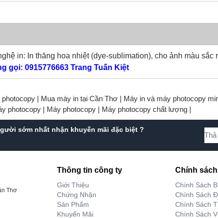
ghệ in: In thăng hoa nhiệt (dye-sublimation), cho ảnh màu sắc 
ng gọi: 0915776663 Trang Tuấn Kiệt
y photocopy |
Mua máy in tại Cần Thơ |
Máy in và máy photocopy min
áy photocopy |
Máy photocopy |
Máy photocopy chất lượng |
gười sớm nhất nhận khuyến mãi đặc biệt ?
Thông tin công ty
Chính sách
Giới Thiệu
Chính Sách 
ần Thơ
Chứng Nhận
Chính Sách Đ
Sản Phẩm
Chính Sách T
Khuyến Mãi
Chính Sách 