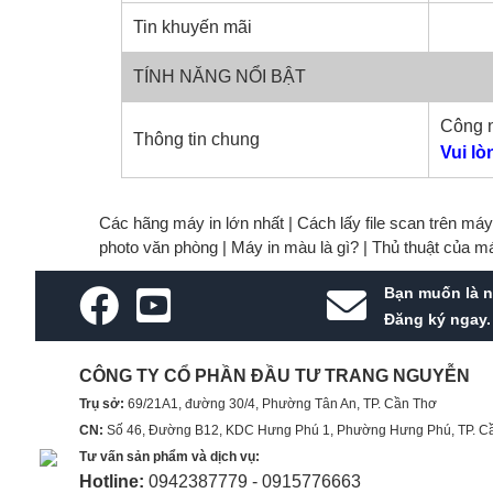
Tin khuyến mãi
TÍNH NĂNG NỔI BẬT
Công n
Thông tin chung
Vui lò
Các hãng máy in lớn nhất |
Cách lấy file scan trên má
photo văn phòng |
Máy in màu là gì? |
Thủ thuật của m
Bạn muốn là n
Đăng ký ngay.
CÔNG TY CỔ PHẦN ĐẦU TƯ TRANG NGUYỄN
Trụ sở:
69/21A1, đường 30/4, Phường Tân An, TP. Cần Thơ
CN:
Số 46, Đường B12, KDC Hưng Phú 1, Phường Hưng Phú, TP. C
Tư vấn sản phẩm và dịch vụ:
Hotline:
0942387779 - 0915776663