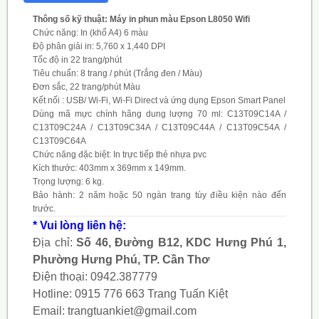
Thông số kỹ thuật: Máy in phun màu Epson L8050 Wifi
Chức năng: In (khổ A4) 6 màu
Độ phân giải in: 5,760 x 1,440 DPI
Tốc độ in 22 trang/phút
Tiêu chuẩn: 8 trang / phút (Trắng đen / Màu)
Đơn sắc, 22 trang/phút Màu
Kết nối : USB/ Wi-Fi, Wi-Fi Direct và ứng dụng Epson Smart Panel
Dùng mã mực chính hãng dung lượng 70 ml: C13T09C14A /
C13T09C24A / C13T09C34A / C13T09C44A / C13T09C54A /
C13T09C64A
Chức năng đặc biệt: In trực tiếp thẻ nhựa pvc
Kích thước: 403mm‎ x 369mm x 149mm.
Trọng lượng: 6 kg.
Bảo hành: 2 năm hoặc 50 ngàn trang tùy điều kiện nào đến
trước.
* Vui lòng liên hệ:
Địa chỉ:
Số 46, Đường B12, KDC Hưng Phú 1,
Phường Hưng Phú, TP. Cần Thơ
Điện thoại:
0942.387779
Hotline:
0915 776 663
Trang Tuấn Kiệt
Email:
trangtuankiet@gmail.com